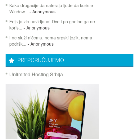
Kako drugačije da nateraju ljude da koriste
Window...
- Anonymous
Fejs je zlo nevidjeno! Dve i po godine ga ne
koris...
- Anonymous
I ne služi ničemu, nema srpski jezik, nema
podršk...
- Anonymous
PREPORUČUJEMO
Unlimited Hosting Srbija