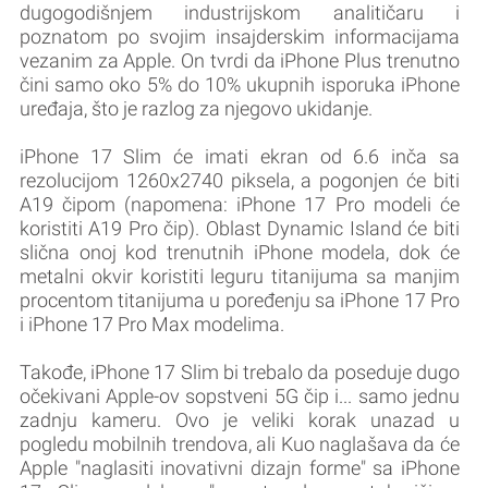
dugogodišnjem industrijskom analitičaru i
poznatom po svojim insajderskim informacijama
vezanim za Apple. On tvrdi da iPhone Plus trenutno
čini samo oko 5% do 10% ukupnih isporuka iPhone
uređaja, što je razlog za njegovo ukidanje.
iPhone 17 Slim će imati ekran od 6.6 inča sa
rezolucijom 1260x2740 piksela, a pogonjen će biti
A19 čipom (napomena: iPhone 17 Pro modeli će
koristiti A19 Pro čip). Oblast Dynamic Island će biti
slična onoj kod trenutnih iPhone modela, dok će
metalni okvir koristiti leguru titanijuma sa manjim
procentom titanijuma u poređenju sa iPhone 17 Pro
i iPhone 17 Pro Max modelima.
Takođe, iPhone 17 Slim bi trebalo da poseduje dugo
očekivani Apple-ov sopstveni 5G čip i... samo jednu
zadnju kameru. Ovo je veliki korak unazad u
pogledu mobilnih trendova, ali Kuo naglašava da će
Apple "naglasiti inovativni dizajn forme" sa iPhone