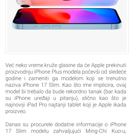
Već neko vreme kruže glasine da će Apple prekinuti
proizvodnju iPhone Plus modela počevši od sledeće
godine i zameniti ga modelom koji se trenutno
naziva iPhone 17 Slim. Kao što ime implicira, ovaj
model bi trebalo da bude rekordno tanak (bar kada
su iPhone uređaji u pitanju), slično kao što je
najnoviji iPad Pro najtanji tablet koji je Apple ikada
proizveo.
Danas su procurele dodatne informacije o iPhone
17 Slim modelu zahvaljujući Ming-Chi Kuo-u,