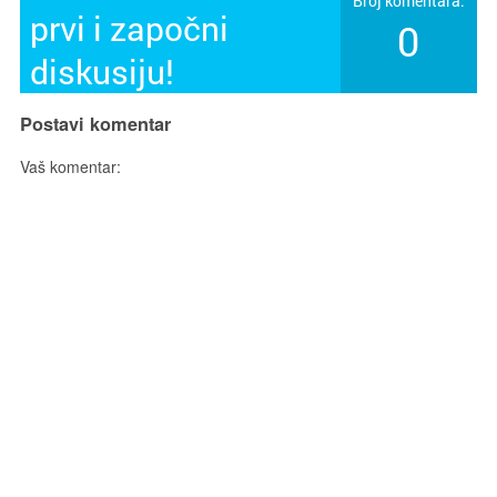
Broj komentara:
prvi i započni
0
diskusiju!
Postavi komentar
Vaš komentar: