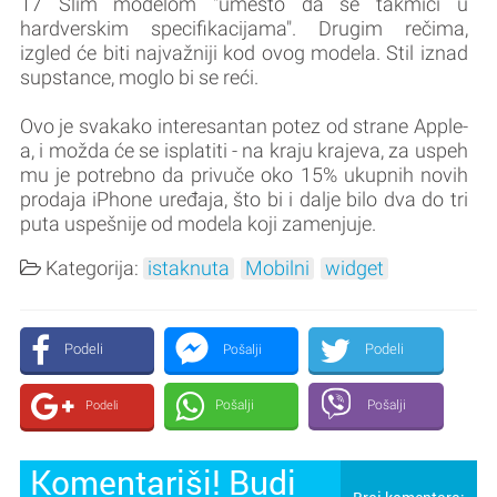
17 Slim modelom "umesto da se takmiči u
hardverskim specifikacijama". Drugim rečima,
izgled će biti najvažniji kod ovog modela. Stil iznad
supstance, moglo bi se reći.
Ovo je svakako interesantan potez od strane Apple-
a, i možda će se isplatiti - na kraju krajeva, za uspeh
mu je potrebno da privuče oko 15% ukupnih novih
prodaja iPhone uređaja, što bi i dalje bilo dva do tri
puta uspešnije od modela koji zamenjuje.
Kategorija:
istaknuta
Mobilni
widget
Podeli
Podeli
Pošalji
Pošalji
Pošalji
Podeli
Komentariši! Budi