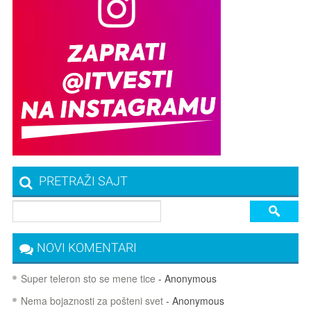
PRETRAŽI SAJT
NOVI KOMENTARI
Super teleron sto se mene tice
- Anonymous
Nema bojaznosti za pošteni svet
- Anonymous