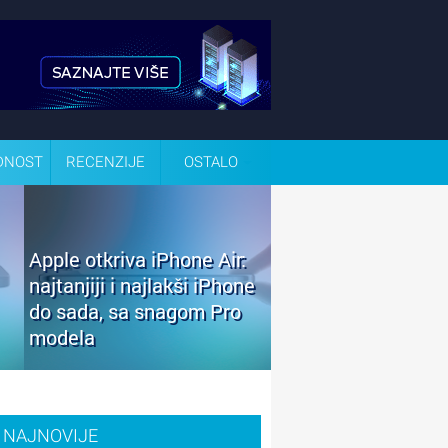
DNOST
RECENZIJE
OSTALO
Apple otkriva iPhone Air:
najtanjiji i najlakši iPhone
do sada, sa snagom Pro
modela
NAJNOVIJE