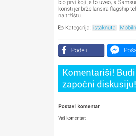
bio prvi koji je to uveo, a Sams
koristi jer brže lansira flagship 
na tržištu.
Kategorija:
istaknuta
Mobiln
Podeli
Poša
Komentariši! Budi 
započni diskusiju
Postavi komentar
Vaš komentar: