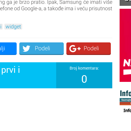
ung ga je brzo pratio. Ipak, Samsung će imati više
telefone od Google-a, a takođe ima i veću prisutnost
i
widget
lji
Podeli
Podeli
prvi i
Broj komentara:
0
!