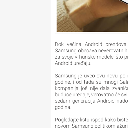
Dok većina Android brendova 
Samsung obećava neverovatnih s
za svoje vrhunske modele, što pr
Android uređaju.
Samsung je uveo ovu novu polit
godine, i od tada su mnogi Ga
kompanija još nije dala zvani
buduće uređaje, verovatno će svi n
sedam generacija Android nado
godina.
Pogledajte listu ispod kako bis
novom Samsung politikom ažuri