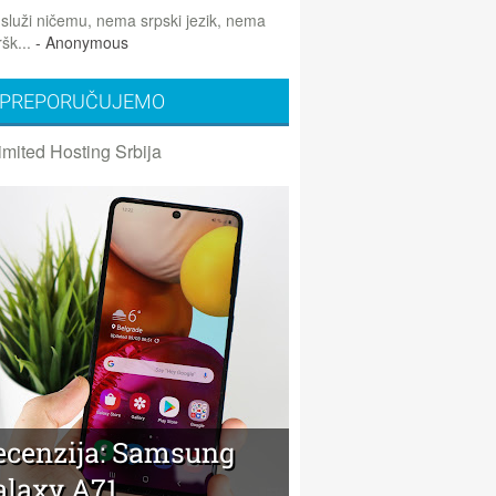
 služi ničemu, nema srpski jezik, nema
šk...
- Anonymous
PREPORUČUJEMO
imited Hosting Srbija
ecenzija: Samsung
alaxy A71