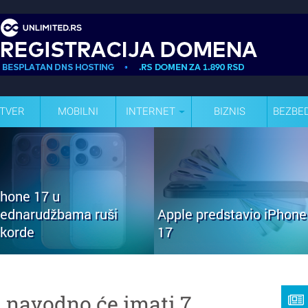
TVER
MOBILNI
INTERNET
BIZNIS
BEZBE
Phone 17 u
rednarudžbama ruši
Apple predstavio iPhone
ekorde
17
i navodno će imati 7