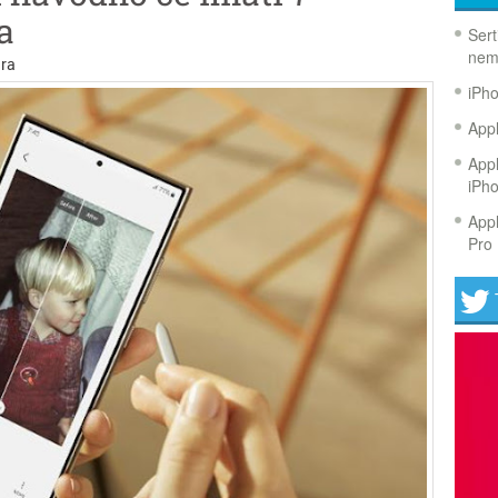
a
Sert
nem
ra
iPh
Appl
Appl
iPh
Appl
Pro 