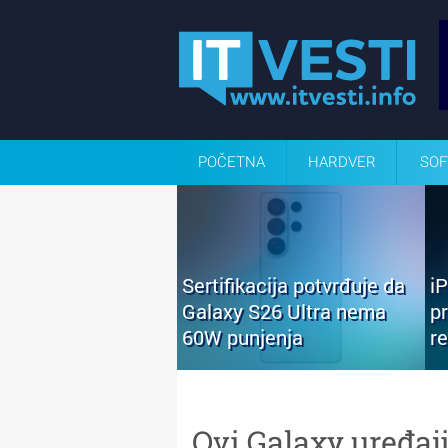
POČETNA
HARDVER
SOF
Sertifikacija potvrđuje da
i
Galaxy S26 Ultra nema
p
60W punjenja
r
Ovi Galaxy uređaj