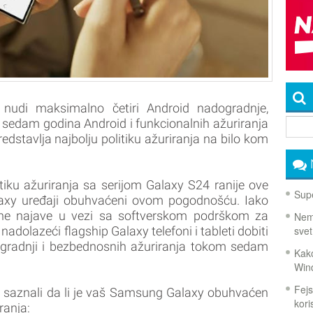
nudi maksimalno četiri Android nadogradnje,
edam godina Android i funkcionalnih ažuriranja
edstavlja najbolju politiku ažuriranja na bilo kom
iku ažuriranja sa serijom Galaxy S24 ranije ove
Supe
laxy uređaji obuhvaćeni ovom pogodnošću. Iako
čne najave u vezi sa softverskom podrškom za
Nema
svet
adolazeći flagship Galaxy telefoni i tableti dobiti
gradnji i bezbednosnih ažuriranja tokom sedam
Kako
Win
Fejs
te saznali da li je vaš Samsung Galaxy obuhvaćen
koris
ranja: