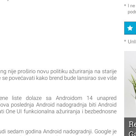
I ne
podr
Unl
g nije proširio novu politiku ažuriranja na starije
e se povećavati kako brend bude lansirao sve više
dene liste dolaze sa Androidom 14 unapred
ihova poslednja Android nadogradnja biti Android
ati One UI funkcionalna ažuriranja i bezbednosne
R
nudi sedam godina Android nadogradnji. Google je
G