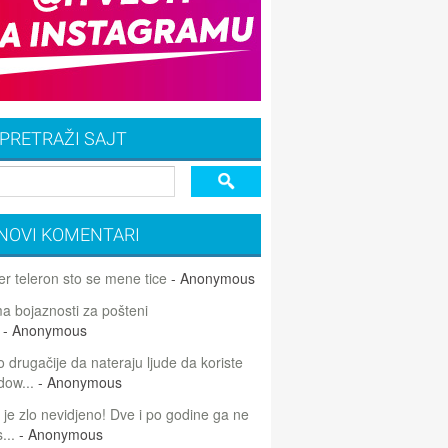
PRETRAŽI SAJT
NOVI KOMENTARI
r teleron sto se mene tice
- Anonymous
 bojaznosti za pošteni
- Anonymous
 drugačije da nateraju ljude da koriste
dow...
- Anonymous
 je zlo nevidjeno! Dve i po godine ga ne
...
- Anonymous