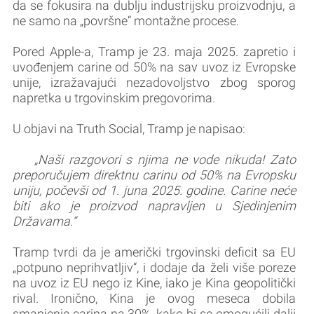
da se fokusira na dublju industrijsku proizvodnju, a
ne samo na „površne“ montažne procese.
Pored Apple-a, Tramp je 23. maja 2025. zapretio i
uvođenjem carine od 50% na sav uvoz iz Evropske
unije, izražavajući nezadovoljstvo zbog sporog
napretka u trgovinskim pregovorima.
U objavi na Truth Social, Tramp je napisao:
„Naši razgovori s njima ne vode nikuda! Zato
preporučujem direktnu carinu od 50% na Evropsku
uniju, počevši od 1. juna 2025. godine. Carine neće
biti ako je proizvod napravljen u Sjedinjenim
Državama.“
Tramp tvrdi da je američki trgovinski deficit sa EU
„potpuno neprihvatljiv“, i dodaje da želi više poreze
na uvoz iz EU nego iz Kine, iako je Kina geopolitički
rival. Ironično, Kina je ovog meseca dobila
smanjenje carina na 30%, kako bi se omogućili dalji