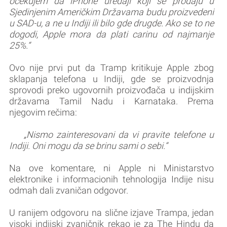
očekujem da iPhone uređaji koji se prodaju u
Sjedinjenim Američkim Državama budu proizvedeni
u SAD-u, a ne u Indiji ili bilo gde drugde. Ako se to ne
dogodi, Apple mora da plati carinu od najmanje
25%.“
Ovo nije prvi put da Tramp kritikuje Apple zbog
sklapanja telefona u Indiji, gde se proizvodnja
sprovodi preko ugovornih proizvođača u indijskim
državama Tamil Nadu i Karnataka. Prema
njegovim rečima:
„Nismo zainteresovani da vi pravite telefone u
Indiji. Oni mogu da se brinu sami o sebi.“
Na ove komentare, ni Apple ni Ministarstvo
elektronike i informacionih tehnologija Indije nisu
odmah dali zvaničan odgovor.
U ranijem odgovoru na slične izjave Trampa, jedan
visoki indijski zvaničnik rekao je za The Hindu da