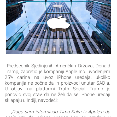
Predsednik Sjedinjenih Američkih Država, Donald
Tramp, zapretio je kompaniji Apple Inc. uvođenjem
25% carina na uvoz iPhone uređaja, ukoliko
kompanija ne počne da ih proizvodi unutar SAD-a.
U objavi na platformi Truth Social, Tramp je
ponovio svoj stav da ne želi da se iPhone uređaji
sklapaju u Indiji, navodeći:
„Dugo sam informisao Tima Kuka iz Apple-a da