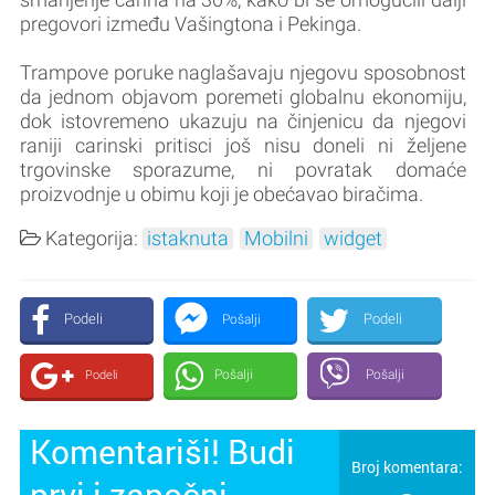
pregovori između Vašingtona i Pekinga.
Trampove poruke naglašavaju njegovu sposobnost
da jednom objavom poremeti globalnu ekonomiju,
dok istovremeno ukazuju na činjenicu da njegovi
raniji carinski pritisci još nisu doneli ni željene
trgovinske sporazume, ni povratak domaće
proizvodnje u obimu koji je obećavao biračima.
Kategorija:
istaknuta
Mobilni
widget
Podeli
Podeli
Pošalji
Pošalji
Pošalji
Podeli
Komentariši! Budi
Broj komentara:
prvi i započni