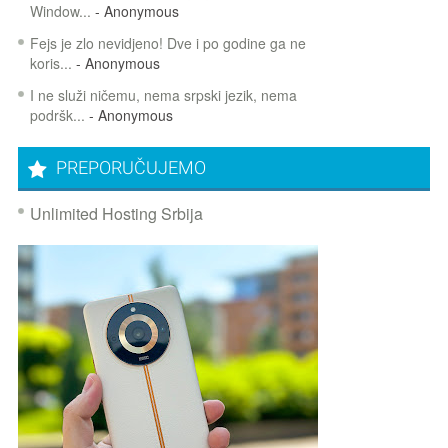
Window...
- Anonymous
Fejs je zlo nevidjeno! Dve i po godine ga ne
koris...
- Anonymous
I ne služi ničemu, nema srpski jezik, nema
podršk...
- Anonymous
PREPORUČUJEMO
Unlimited Hosting Srbija