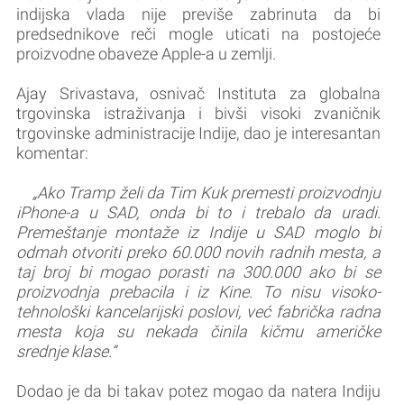
indijska vlada nije previše zabrinuta da bi
predsednikove reči mogle uticati na postojeće
proizvodne obaveze Apple-a u zemlji.
Ajay Srivastava, osnivač Instituta za globalna
trgovinska istraživanja i bivši visoki zvaničnik
trgovinske administracije Indije, dao je interesantan
komentar:
„Ako Tramp želi da Tim Kuk premesti proizvodnju
iPhone-a u SAD, onda bi to i trebalo da uradi.
Premeštanje montaže iz Indije u SAD moglo bi
odmah otvoriti preko 60.000 novih radnih mesta, a
taj broj bi mogao porasti na 300.000 ako bi se
proizvodnja prebacila i iz Kine. To nisu visoko-
tehnološki kancelarijski poslovi, već fabrička radna
mesta koja su nekada činila kičmu američke
srednje klase.“
Dodao je da bi takav potez mogao da natera Indiju