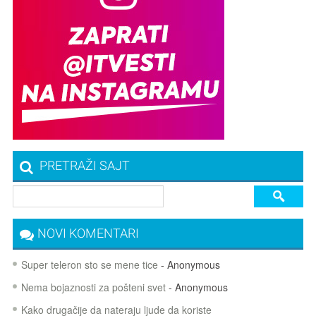
PRETRAŽI SAJT
NOVI KOMENTARI
Super teleron sto se mene tice
- Anonymous
Nema bojaznosti za pošteni svet
- Anonymous
Kako drugačije da nateraju ljude da koriste