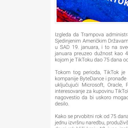
Izgleda da Trampova administr
Sjedinjenim Američkim Državama
u SAD 19. januara, i to na sv
januara preuzeo dužnost kao 47
kojom je TikToku dao 75 dana o
Tokom tog perioda, TikTok je
kompanije ByteDance i pronađe 
uključujući Microsoft, Oracle
interesovanje za kupovinu TikTo
nagovestio da bi uskoro mogao 
desilo.
Kako se prvobitni rok od 75 dana 
jednu izvršnu naredbu, produživš