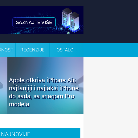
DNOST
RECENZIJE
OSTALO
Apple otkriva iPhone Air:
najtanjiji i najlakši iPhone
do sada, sa snagom Pro
modela
NAJNOVIJE