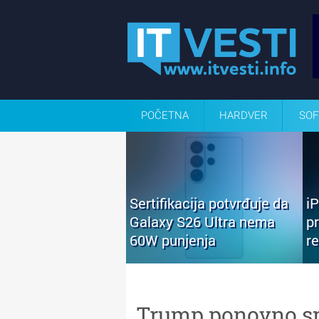
POČETNA
HARDVER
SOF
Sertifikacija potvrđuje da
i
Galaxy S26 Ultra nema
p
60W punjenja
r
Trump ponovno s