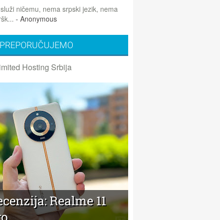
 služi ničemu, nema srpski jezik, nema
šk...
- Anonymous
PREPORUČUJEMO
imited Hosting Srbija
cenzija: Realme 11
ro