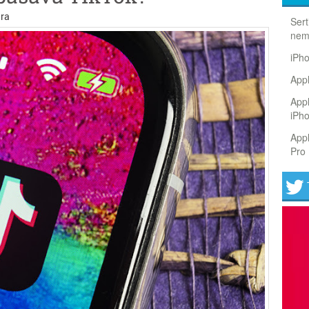
ra
Sert
nem
iPh
Appl
Appl
iPh
Appl
Pro 