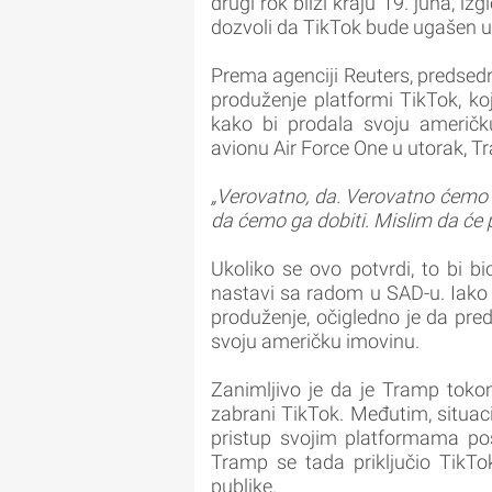
drugi rok bliži kraju 19. juna, i
dozvoli da TikTok bude ugašen u
Prema agenciji Reuters, predsedn
produženje platformi TikTok, ko
kako bi prodala svoju američk
avionu Air Force One u utorak, T
„Verovatno, da. Verovatno ćemo 
da ćemo ga dobiti. Mislim da će p
Ukoliko se ovo potvrdi, to bi b
nastavi sa radom u SAD-u. Iako 
produženje, očigledno je da pre
svoju američku imovinu.
Zanimljivo je da je Tramp tok
zabrani TikTok. Međutim, situac
pristup svojim platformama pos
Tramp se tada priključio TikT
publike.