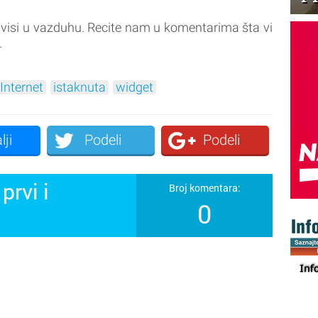
 visi u vazduhu. Recite nam u komentarima šta vi
.
Internet
istaknuta
widget
lji
Podeli
Podeli
prvi i
Broj komentara:
0
!