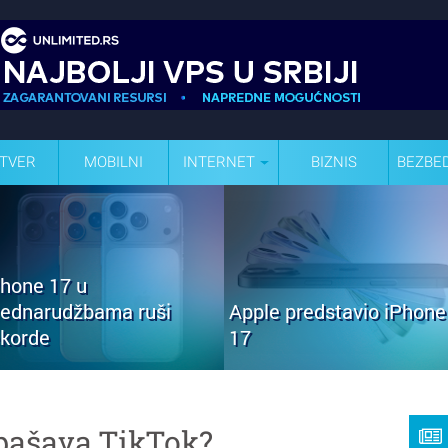
TVER
MOBILNI
INTERNET
BIZNIS
BEZBE
Phone 17 u
rednarudžbama ruši
Apple predstavio iPhone
ekorde
17
pašava TikTok?