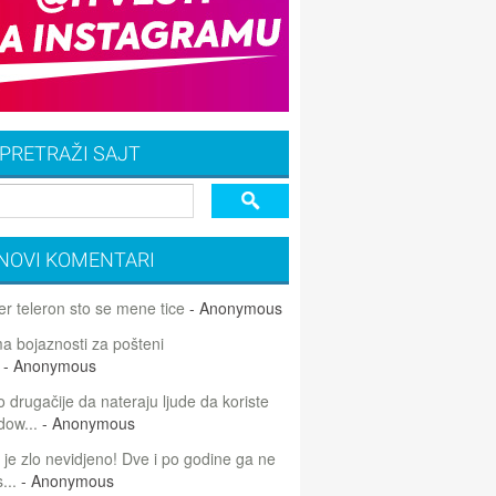
PRETRAŽI SAJT
NOVI KOMENTARI
r teleron sto se mene tice
- Anonymous
 bojaznosti za pošteni
- Anonymous
 drugačije da nateraju ljude da koriste
dow...
- Anonymous
 je zlo nevidjeno! Dve i po godine ga ne
...
- Anonymous