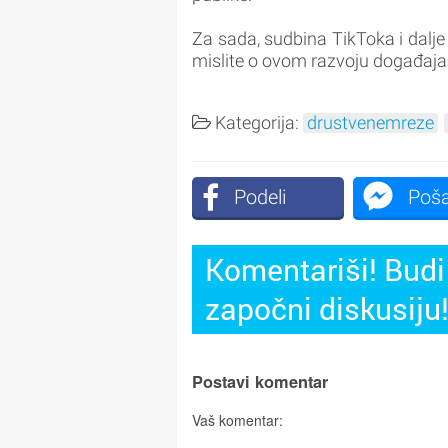
Za sada, sudbina TikToka i dalje
mislite o ovom razvoju događaja
Kategorija:
drustvenemreze
Podeli
Poša
Komentariši! Budi 
započni diskusiju
Postavi komentar
Vaš komentar: