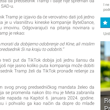
zgleda da predsednik Tramp i dalje nije spreman da
I ne
 SAD-u.
podr
ik Tramp je izjavio da će verovatno dati još jedno
ja je u vlasništvu kineske kompanije ByteDance,
u imovinu. Odgovarajući na pitanja novinara u
ramp je rekao:
Unl
morati da dobijemo odobrenje od Kine, ali mislim
redsednik Si na kraju to odobriti.“
io treći put da TikTok dobija još jednu šansu da
još nije jasno koliko puta kompanija može dobiti
dsednik Tramp želi da TikTok pronađe rešenje za
om svog prvog predsedničkog mandata želeo da
ija se promenila nakon što mu je Meta zabranila
le napada na Kapitol 6. januara 2024. godine.
Re
oku i pohvalio ga kao način da dopre do mlađe
P