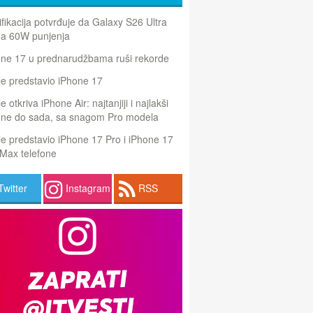
ifikacija potvrđuje da Galaxy S26 Ultra
a 60W punjenja
one 17 u prednarudžbama ruši rekorde
e predstavio iPhone 17
e otkriva iPhone Air: najtanjiji i najlakši
one do sada, sa snagom Pro modela
e predstavio iPhone 17 Pro i iPhone 17
Max telefone
Twitter
Instagram
RSS