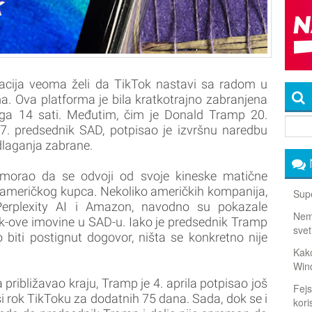
acija veoma želi da TikTok nastavi sa radom u
. Ova platforma je bila kratkotrajno zabranjena
ega 14 sati. Međutim, čim je Donald Tramp 20.
. predsednik SAD, potpisao je izvršnu naredbu
dlaganja zabrane.
 morao da se odvoji od svoje kineske matične
američkog kupca. Nekoliko američkih kompanija,
Supe
, Perplexity AI i Amazon, navodno su pokazale
Nema
k-ove imovine u SAD-u. Iako je predsednik Tramp
svet
biti postignut dogovor, ništa se konkretno nije
Kako
Win
približavao kraju, Tramp je 4. aprila potpisao još
Fejs
i rok TikToku za dodatnih 75 dana. Sada, dok se i
koris