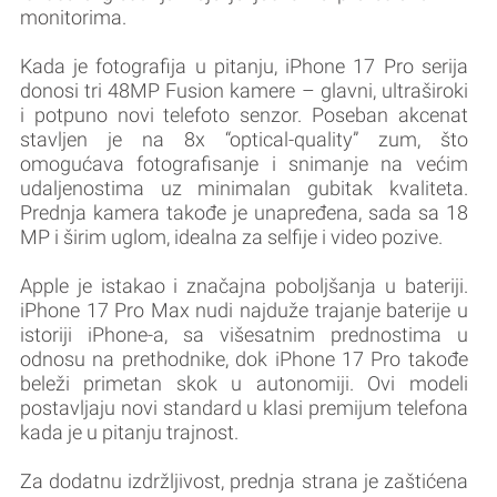
monitorima.
Kada je fotografija u pitanju, iPhone 17 Pro serija
donosi tri 48MP Fusion kamere – glavni, ultraširoki
i potpuno novi telefoto senzor. Poseban akcenat
stavljen je na 8x “optical-quality” zum, što
omogućava fotografisanje i snimanje na većim
udaljenostima uz minimalan gubitak kvaliteta.
Prednja kamera takođe je unapređena, sada sa 18
MP i širim uglom, idealna za selfije i video pozive.
Apple je istakao i značajna poboljšanja u bateriji.
iPhone 17 Pro Max nudi najduže trajanje baterije u
istoriji iPhone-a, sa višesatnim prednostima u
odnosu na prethodnike, dok iPhone 17 Pro takođe
beleži primetan skok u autonomiji. Ovi modeli
postavljaju novi standard u klasi premijum telefona
kada je u pitanju trajnost.
Za dodatnu izdržljivost, prednja strana je zaštićena