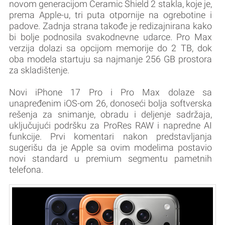
novom generacijom Ceramic Shield 2 stakla, koje je,
prema Apple-u, tri puta otpornije na ogrebotine i
padove. Zadnja strana takođe je redizajnirana kako
bi bolje podnosila svakodnevne udarce. Pro Max
verzija dolazi sa opcijom memorije do 2 TB, dok
oba modela startuju sa najmanje 256 GB prostora
za skladištenje.
Novi iPhone 17 Pro i Pro Max dolaze sa
unapređenim iOS-om 26, donoseći bolja softverska
rešenja za snimanje, obradu i deljenje sadržaja,
uključujući podršku za ProRes RAW i napredne AI
funkcije. Prvi komentari nakon predstavljanja
sugerišu da je Apple sa ovim modelima postavio
novi standard u premium segmentu pametnih
telefona.