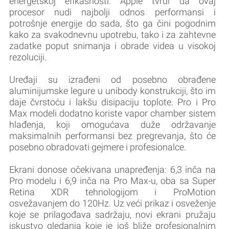
energetskoj efikasnosti. Apple tvrdi da ovaj
procesor nudi najbolji odnos performansi i
potrošnje energije do sada, što ga čini pogodnim
kako za svakodnevnu upotrebu, tako i za zahtevne
zadatke poput snimanja i obrade videa u visokoj
rezoluciji.
Uređaji su izrađeni od posebno obrađene
aluminijumske legure u unibody konstrukciji, što im
daje čvrstoću i lakšu disipaciju toplote. Pro i Pro
Max modeli dodatno koriste vapor chamber sistem
hlađenja, koji omogućava duže održavanje
maksimalnih performansi bez pregrevanja, što će
posebno obradovati gejmere i profesionalce.
Ekrani donose očekivana unapređenja: 6,3 inča na
Pro modelu i 6,9 inča na Pro Max-u, oba sa Super
Retina XDR tehnologijom i ProMotion
osvežavanjem do 120Hz. Uz veći prikaz i osveženje
koje se prilagođava sadržaju, novi ekrani pružaju
iskustvo gledanja koje je još bliže profesionalnim