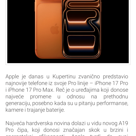
Apple je danas u Kupertinu zvanično predstavio
najnovije telefone iz svoje Pro linije – iPhone 17 Pro
i iPhone 17 Pro Max. Reč je o uređajima koji donose
najveće promene u odnosu na prethodnu
generaciju, posebno kada su u pitanju performanse,
kamere i trajanje baterije.
Najveća hardverska novina dolazi u vidu novog A19
Pro čipa, koji donosi značajan skok u brzini i