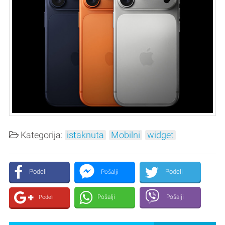
Kategorija:
istaknuta
Mobilni
widget
Podeli
Podeli
Pošalji
Pošalji
Pošalji
Podeli