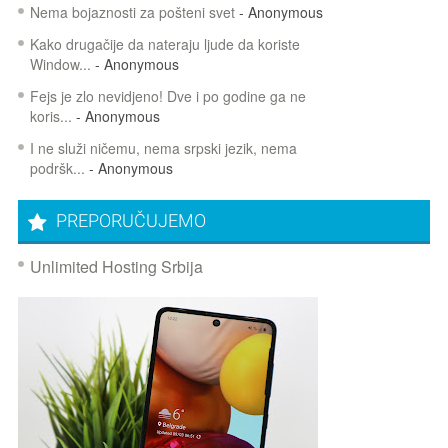
Nema bojaznosti za pošteni svet
- Anonymous
Kako drugačije da nateraju ljude da koriste
Window...
- Anonymous
Fejs je zlo nevidjeno! Dve i po godine ga ne
koris...
- Anonymous
I ne služi ničemu, nema srpski jezik, nema
podršk...
- Anonymous
PREPORUČUJEMO
Unlimited Hosting Srbija