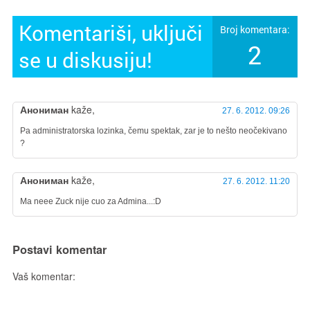
Komentariši, uključi
Broj komentara:
2
se u diskusiju!
Анониман
kaže,
27. 6. 2012. 09:26
Pa administratorska lozinka, čemu spektak, zar je to nešto neočekivano
?
Анониман
kaže,
27. 6. 2012. 11:20
Ma neee Zuck nije cuo za Admina...:D
Postavi komentar
Vaš komentar: