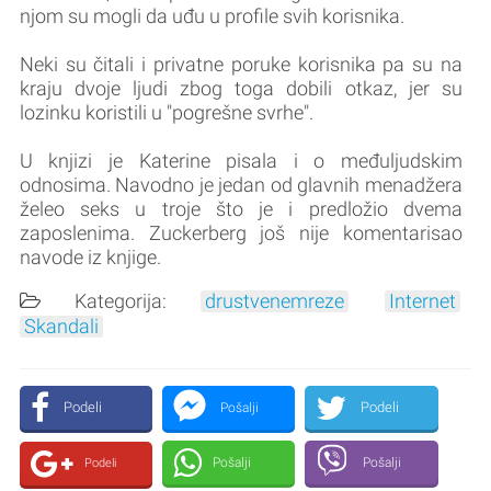
njom su mogli da uđu u profile svih korisnika.
Neki su čitali i privatne poruke korisnika pa su na
kraju dvoje ljudi zbog toga dobili otkaz, jer su
lozinku koristili u "pogrešne svrhe".
U knjizi je Katerine pisala i o međuljudskim
odnosima. Navodno je jedan od glavnih menadžera
želeo seks u troje što je i predložio dvema
zaposlenima. Zuckerberg još nije komentarisao
navode iz knjige.
Kategorija:
drustvenemreze
Internet
Skandali
Podeli
Podeli
Pošalji
Pošalji
Pošalji
Podeli