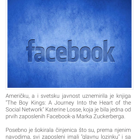
Američku, a i svetsku javnost uznemirila je knjiga
"The Boy Kings: A Journey Into the Heart of the
Social Network" Katerine Losse, koja je bila jedna od
prvih zaposlenih Facebook-a Marka Zuckerberga.
Posebno je šokirala činjenica što su, prema njenim
navodima, svi zaposleni imali "glavnu lozinku" i sa