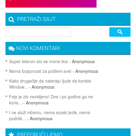
PRETRAŽI SAJT
NOVI KOMENTARI
Super teleron sto se mene tice
- Anonymous
Nema bojaznosti za pošteni svet
- Anonymous
Kako drugačije da nateraju ljude da koriste
Window...
- Anonymous
Fejs je zlo nevidjeno! Dve i po godine ga ne
koris...
- Anonymous
I ne služi ničemu, nema srpski jezik, nema
podršk...
- Anonymous
PREPORUČUJEMO