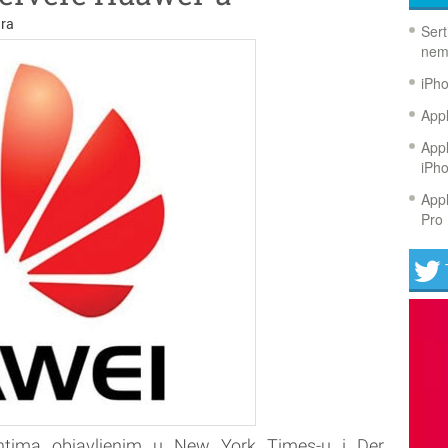
ra
Sert
nem
iPh
Appl
Appl
iPh
Appl
Pro 
ima objavljenim u New York Times-u i Der