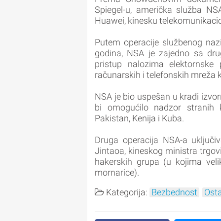
Spiegel-u, američka služba NS
Huawei, kinesku telekomunikaci
Putem operacije službenog naziv
godina, NSA je zajedno sa dru
pristup nalozima elektornske
računarskih i telefonskih mreža
NSA je bio uspešan u krađi izvo
bi omogućilo nadzor stranih 
Pakistan, Kenija i Kuba.
Druga operacija NSA-a uključi
Jintaoa, kineskog ministra trgov
hakerskih grupa (u kojima velik
mornarice).
Kategorija:
Bezbednost
Osta