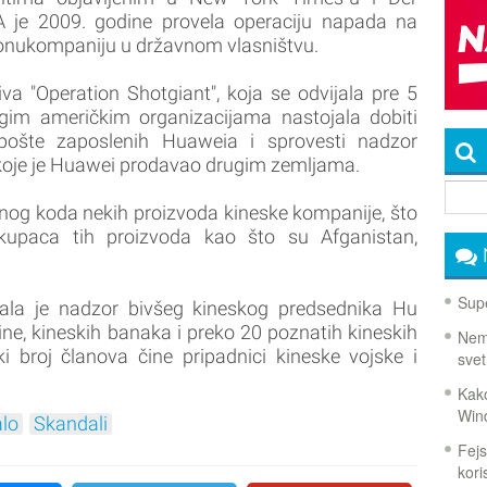
A je 2009. godine provela operaciju napada na
onukompaniju u državnom vlasništvu.
a "Operation Shotgiant", koja se odvijala pre 5
gim američkim organizacijama nastojala dobiti
 pošte zaposlenih Huaweia i sprovesti nadzor
 koje je Huawei prodavao drugim zemljama.
rnog koda nekih proizvoda kineske kompanije, što
kupaca tih proizvoda kao što su Afganistan,
Supe
vala je nadzor bivšeg kineskog predsednika Hu
ine, kineskih banaka i preko 20 poznatih kineskih
Nema
i broj članova čine pripadnici kineske vojske i
svet
Kako
Win
lo
Skandali
Fejs
koris