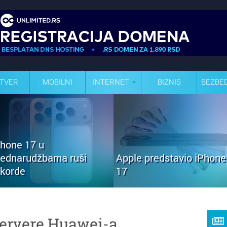
TVER
MOBILNI
INTERNET
BIZNIS
BEZBE
Phone 17 u
rednarudžbama ruši
Apple predstavio iPhone
ekorde
17
servere Huawei-a