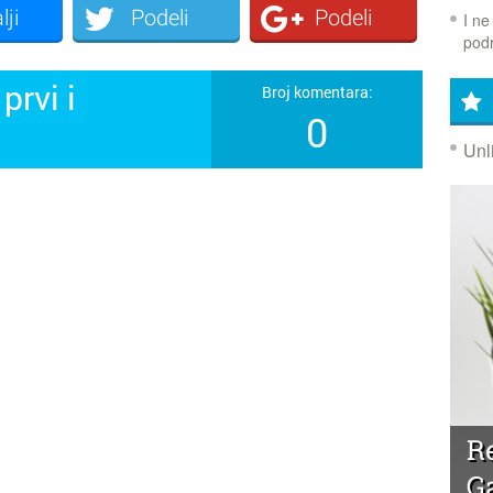
lji
Podeli
Podeli
I ne
podr
prvi i
Broj komentara:
0
!
Unl
R
G