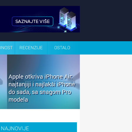
DNOST
RECENZIJE
OSTALO
Apple otkriva iPhone Air:
najtanjiji i najlakši iPhone
do sada, sa snagom Pro
modela
NAJNOVIJE