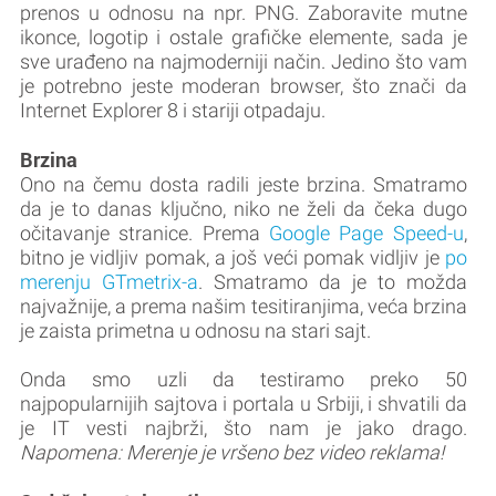
prenos u odnosu na npr. PNG. Zaboravite mutne
ikonce, logotip i ostale grafičke elemente, sada je
sve urađeno na najmoderniji način. Jedino što vam
je potrebno jeste moderan browser, što znači da
Internet Explorer 8 i stariji otpadaju.
Brzina
Ono na čemu dosta radili jeste brzina. Smatramo
da je to danas ključno, niko ne želi da čeka dugo
očitavanje stranice. Prema
Google Page Speed-u
,
bitno je vidljiv pomak, a još veći pomak vidljiv je
po
merenju GTmetrix-a
. Smatramo da je to možda
najvažnije, a prema našim tesitiranjima, veća brzina
je zaista primetna u odnosu na stari sajt.
Onda smo uzli da testiramo preko 50
najpopularnijih sajtova i portala u Srbiji, i shvatili da
je IT vesti najbrži, što nam je jako drago.
Napomena: Merenje je vršeno bez video reklama!