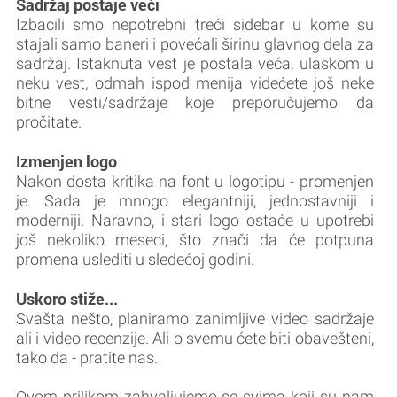
Sadržaj postaje veći
Izbacili smo nepotrebni treći sidebar u kome su
stajali samo baneri i povećali širinu glavnog dela za
sadržaj. Istaknuta vest je postala veća, ulaskom u
neku vest, odmah ispod menija videćete još neke
bitne vesti/sadržaje koje preporučujemo da
pročitate.
Izmenjen logo
Nakon dosta kritika na font u logotipu - promenjen
je. Sada je mnogo elegantniji, jednostavniji i
moderniji. Naravno, i stari logo ostaće u upotrebi
još nekoliko meseci, što znači da će potpuna
promena uslediti u sledećoj godini.
Uskoro stiže...
Svašta nešto, planiramo zanimljive video sadržaje
ali i video recenzije. Ali o svemu ćete biti obavešteni,
tako da - pratite nas.
Ovom prilikom zahvaljujemo se svima koji su nam