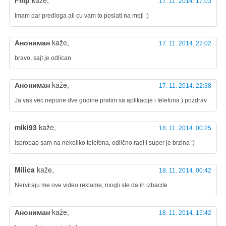
Filip
kaže,
17. 11. 2014. 17:03
Imam par predloga ali cu vam to poslati na mejl :)
Анониман
kaže,
17. 11. 2014. 22:02
bravo, sajt je odlican
Анониман
kaže,
17. 11. 2014. 22:38
Ja vas vec nepune dve godine pratim sa aplikacije i telefona:) pozdrav
miki93
kaže,
18. 11. 2014. 00:25
isprobao sam na nekoliko telefona, odlično radi i super je brzina :)
Milica
kaže,
18. 11. 2014. 00:42
Nerviraju me ove video reklame, mogli ste da ih izbacite
Анониман
kaže,
18. 11. 2014. 15:42