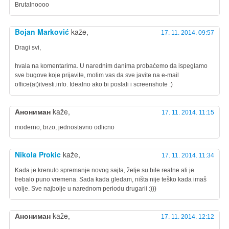
Brutalnoooo
Bojan Marković
kaže,
17. 11. 2014. 09:57
Dragi svi,
hvala na komentarima. U narednim danima probaćemo da ispeglamo
sve bugove koje prijavite, molim vas da sve javite na e-mail
office(at)itvesti.info. Idealno ako bi poslali i screenshote :)
Анониман
kaže,
17. 11. 2014. 11:15
moderno, brzo, jednostavno odlicno
Nikola Prokic
kaže,
17. 11. 2014. 11:34
Kada je krenulo spremanje novog sajta, želje su bile realne ali je
trebalo puno vremena. Sada kada gledam, ništa nije teško kada imaš
volje. Sve najbolje u narednom periodu drugarii :)))
Анониман
kaže,
17. 11. 2014. 12:12