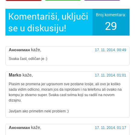
Komentariši, uključi
Broj komentara:
29
se u diskusiju!
Анониман
kaže,
17. 11. 2014. 00:49
Svaka čast, odličan je :)
Marko
kaže,
17. 11. 2014. 01:01
Plasim se promena jer ugravnom sve postane losije, ali ovo je koliko
sada vidim odlicno, moram jos da isprobam i na telefonu ali ovako na
kompu je stvarno super. Svaka cast svima koji su radili na novom
dizajnu.
Javljam ako primetim neki problem :)
Анониман
kaže,
17. 11. 2014. 01:17