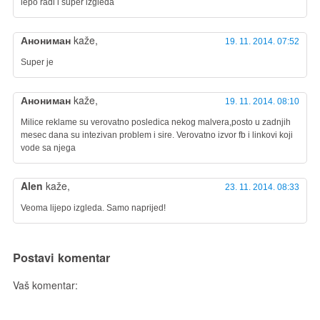
lepo radi i super izgleda
Анониман
kaže,
19. 11. 2014. 07:52
Super je
Анониман
kaže,
19. 11. 2014. 08:10
Milice reklame su verovatno posledica nekog malvera,posto u zadnjih
mesec dana su intezivan problem i sire. Verovatno izvor fb i linkovi koji
vode sa njega
Alen
kaže,
23. 11. 2014. 08:33
Veoma lijepo izgleda. Samo naprijed!
Postavi komentar
Vaš komentar: