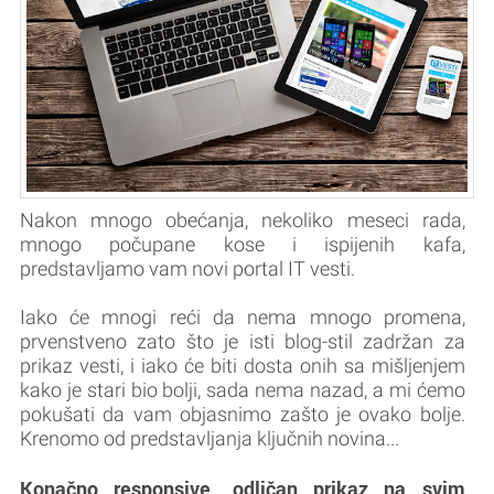
Nakon mnogo obećanja, nekoliko meseci rada,
mnogo počupane kose i ispijenih kafa,
predstavljamo vam novi portal IT vesti.
Iako će mnogi reći da nema mnogo promena,
prvenstveno zato što je isti blog-stil zadržan za
prikaz vesti, i iako će biti dosta onih sa mišljenjem
kako je stari bio bolji, sada nema nazad, a mi ćemo
pokušati da vam objasnimo zašto je ovako bolje.
Krenomo od predstavljanja ključnih novina...
Konačno responsive, odličan prikaz na svim