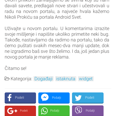
davali savete, predlagali nove stvari i učestvovali u
radu na novom portalu, a najveće hvala kažemo
Nikoli Prokiću sa portala Android Svet.
Uživajte u novom portalu. U komentarima izrazite
svoje mišljenje i napišite ukoliko primetite neki bug.
Takođe, nastavljamo da radimo na portalu, tako da
ćemo puštati svakih mesec-dva manji update, dok
ne izgradimo baš sve što želimo. I da, još jedan plus
novog portala je manje reklama.
Čitamo se!
Kategorija:
Događaji
istaknuta
widget
Podeli
Podeli
Pošalji
Pošalji
Pošalji
Podeli