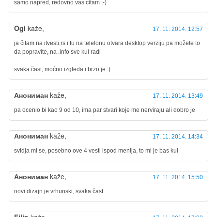
samo napred, redovno vas citam :-)
Ogi
kaže,
17. 11. 2014. 12:57
ja čitam na itvesti.rs i tu na telefonu otvara desktop verziju pa možete to
da popravite, na .info sve kul radi
svaka čast, moćno izgleda i brzo je :)
Анониман
kaže,
17. 11. 2014. 13:49
pa ocenio bi kao 9 od 10, ima par stvari koje me nerviraju ali dobro je
Анониман
kaže,
17. 11. 2014. 14:34
svidja mi se, posebno ove 4 vesti ispod menija, to mi je bas kul
Анониман
kaže,
17. 11. 2014. 15:50
novi dizajn je vrhunski, svaka čast