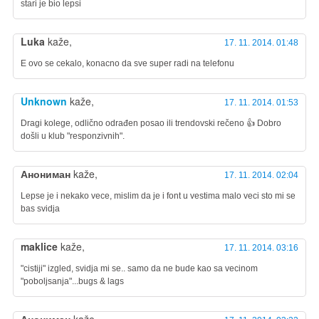
stari je bio lepsi
Luka
kaže,
17. 11. 2014. 01:48
E ovo se cekalo, konacno da sve super radi na telefonu
Unknown
kaže,
17. 11. 2014. 01:53
Dragi kolege, odlično odrađen posao ili trendovski rečeno 👍 Dobro
došli u klub "responzivnih".
Анониман
kaže,
17. 11. 2014. 02:04
Lepse je i nekako vece, mislim da je i font u vestima malo veci sto mi se
bas svidja
maklice
kaže,
17. 11. 2014. 03:16
"cistiji" izgled, svidja mi se.. samo da ne bude kao sa vecinom
"poboljsanja"...bugs & lags