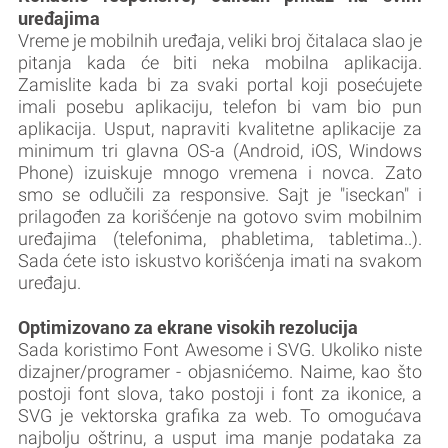
uređajima
Vreme je mobilnih uređaja, veliki broj čitalaca slao je
pitanja kada će biti neka mobilna aplikacija.
Zamislite kada bi za svaki portal koji posećujete
imali posebu aplikaciju, telefon bi vam bio pun
aplikacija. Usput, napraviti kvalitetne aplikacije za
minimum tri glavna OS-a (Android, iOS, Windows
Phone) izuiskuje mnogo vremena i novca. Zato
smo se odlučili za responsive. Sajt je "iseckan" i
prilagođen za korišćenje na gotovo svim mobilnim
uređajima (telefonima, phabletima, tabletima..).
Sada ćete isto iskustvo korišćenja imati na svakom
uređaju.
Optimizovano za ekrane visokih rezolucija
Sada koristimo Font Awesome i SVG. Ukoliko niste
dizajner/programer - objasnićemo. Naime, kao što
postoji font slova, tako postoji i font za ikonice, a
SVG je vektorska grafika za web. To omogućava
najbolju oštrinu, a usput ima manje podataka za