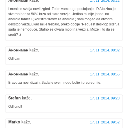
Анониман
kaže,
17. 11. 2014. 03:22
I meni se svidja novi izgled. Zelim vam dugo postojanje. :D A brzina je
stvarno bar za 50% brza od stare verzije. Jedino mi nije jasno, na
android tabletu ( koristim firefox za android ) sam mogao da otvorim
dekstop verziju, kad mi je trebalo, preko opcije "Request desktop site", a
sada je nemoguce. Stalno se otvara mobilna verzija. Moze li to da se
sredi? ;)
Анониман
kaže,
17. 11. 2014. 08:32
Odlican
Анониман
kaže,
17. 11. 2014. 08:55
Bravo za novi dizajn. Sada je sve mnogo bolje i preglednije.
Stefan
kaže,
17. 11. 2014. 09:23
Odlicno!!
Marko
kaže,
17. 11. 2014. 09:52