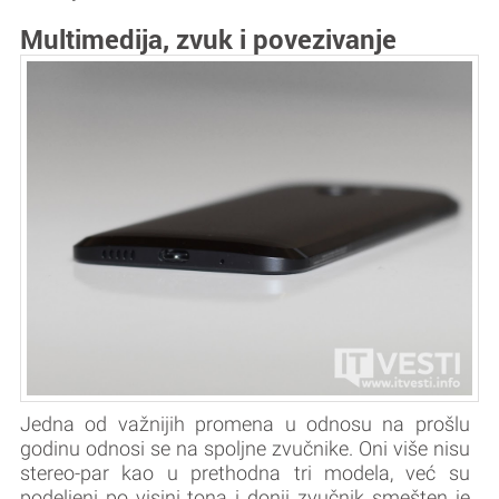
Multimedija, zvuk i povezivanje
Jedna od važnijih promena u odnosu na prošlu
godinu odnosi se na spoljne zvučnike. Oni više nisu
stereo-par kao u prethodna tri modela, već su
podeljeni po visini tona i donji zvučnik smešten je