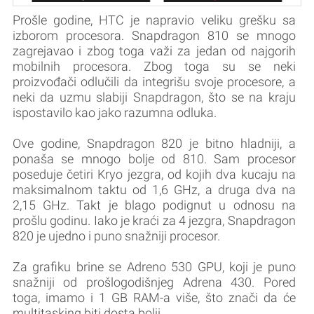
Prošle godine, HTC je napravio veliku grešku sa
izborom procesora. Snapdragon 810 se mnogo
zagrejavao i zbog toga važi za jedan od najgorih
mobilnih procesora. Zbog toga su se neki
proizvođači odlučili da integrišu svoje procesore, a
neki da uzmu slabiji Snapdragon, što se na kraju
ispostavilo kao jako razumna odluka.
Ove godine, Snapdragon 820 je bitno hladniji, a
ponaša se mnogo bolje od 810. Sam procesor
poseduje četiri Kryo jezgra, od kojih dva kucaju na
maksimalnom taktu od 1,6 GHz, a druga dva na
2,15 GHz. Takt je blago podignut u odnosu na
prošlu godinu. Iako je kraći za 4 jezgra, Snapdragon
820 je ujedno i puno snažniji procesor.
Za grafiku brine se Adreno 530 GPU, koji je puno
snažniji od prošlogodišnjeg Adrena 430. Pored
toga, imamo i 1 GB RAM-a više, što znači da će
multitasking biti dosta bolji.