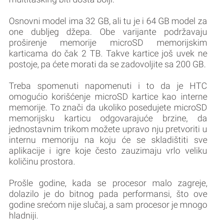
Osnovni model ima 32 GB, ali tu je i 64 GB model za
one dubljeg džepa. Obe varijante podržavaju
proširenje memorije microSD memorijskim
karticama do čak 2 TB. Takve kartice još uvek ne
postoje, pa ćete morati da se zadovoljite sa 200 GB.
Treba spomenuti napomenuti i to da je HTC
omogućio korišćenje microSD kartice kao interne
memorije. To znači da ukoliko posedujete microSD
memorijsku karticu odgovarajuće brzine, da
jednostavnim trikom možete upravo nju pretvoriti u
internu memoriju na koju će se skladištiti sve
aplikacije i igre koje često zauzimaju vrlo veliku
količinu prostora.
Prošle godine, kada se procesor malo zagreje,
dolazilo je do bitnog pada performansi, što ove
godine srećom nije slučaj, a sam procesor je mnogo
hladniji.