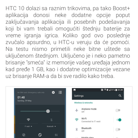
HTC 10 dolazi sa raznim trikovima, pa tako Boost+
aplikacija donosi neke dodatne opcije poput
zaključavanja aplikacija ili posebnih podešavanja
koji bi vam trebali omogućiti štednju baterije za
vreme igranja igrica. Koliko god ovo poslednje
zvučalo apsurdno, u HTC-u veruju da će pomoći.
Na testu nismo primetili neke bitne uštede sa
uključenom štednjom. Uključeno je i neko pametno
brisanje "smeća" iz memorije vašeg uređaja jednom
kad pređe 1 GB, kao i dodatne optimizacije vezane
uz brisanje RAM-a da bi sve radilo kako treba.