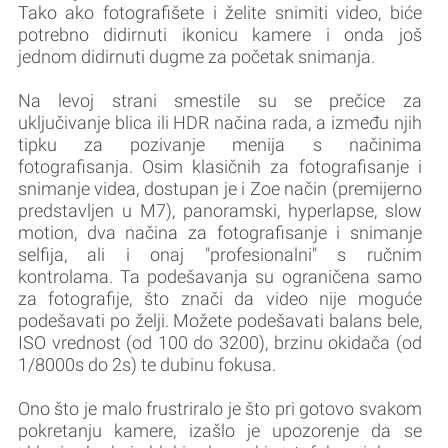
Tako ako fotografišete i želite snimiti video, biće
potrebno didirnuti ikonicu kamere i onda još
jednom didirnuti dugme za početak snimanja.
Na levoj strani smestile su se prečice za
uključivanje blica ili HDR načina rada, a između njih
tipku za pozivanje menija s načinima
fotografisanja. Osim klasičnih za fotografisanje i
snimanje videa, dostupan je i Zoe način (premijerno
predstavljen u M7), panoramski, hyperlapse, slow
motion, dva načina za fotografisanje i snimanje
selfija, ali i onaj "profesionalni" s ručnim
kontrolama. Ta podešavanja su ograničena samo
za fotografije, što znači da video nije moguće
podešavati po želji. Možete podešavati balans bele,
ISO vrednost (od 100 do 3200), brzinu okidača (od
1/8000s do 2s) te dubinu fokusa.
Ono što je malo frustriralo je što pri gotovo svakom
pokretanju kamere, izašlo je upozorenje da se