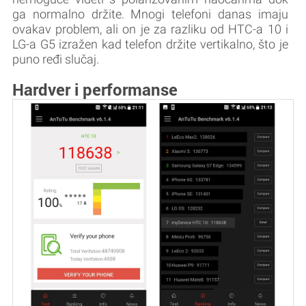
ga normalno držite. Mnogi telefoni danas imaju
ovakav problem, ali on je za razliku od HTC-a 10 i
LG-a G5 izražen kad telefon držite vertikalno, što je
puno ređi slučaj.
Hardver i performanse