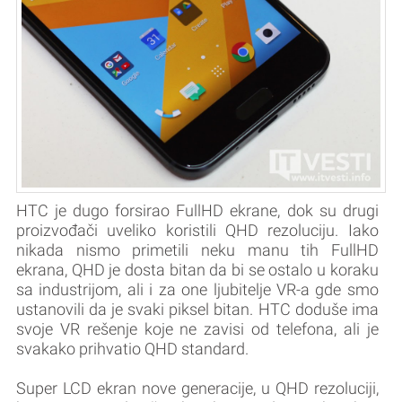
HTC je dugo forsirao FullHD ekrane, dok su drugi
proizvođači uveliko koristili QHD rezoluciju. Iako
nikada nismo primetili neku manu tih FullHD
ekrana, QHD je dosta bitan da bi se ostalo u koraku
sa industrijom, ali i za one ljubitelje VR-a gde smo
ustanovili da je svaki piksel bitan. HTC doduše ima
svoje VR rešenje koje ne zavisi od telefona, ali je
svakako prihvatio QHD standard.
Super LCD ekran nove generacije, u QHD rezoluciji,