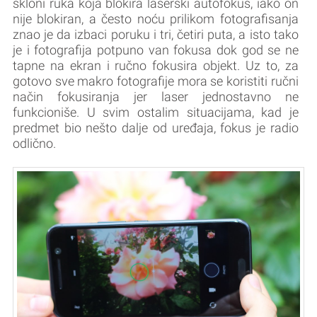
skloni ruka koja blokira laserski autofokus, iako on
nije blokiran, a često noću prilikom fotografisanja
znao je da izbaci poruku i tri, četiri puta, a isto tako
je i fotografija potpuno van fokusa dok god se ne
tapne na ekran i ručno fokusira objekt. Uz to, za
gotovo sve makro fotografije mora se koristiti ručni
način fokusiranja jer laser jednostavno ne
funkcioniše. U svim ostalim situacijama, kad je
predmet bio nešto dalje od uređaja, fokus je radio
odlično.