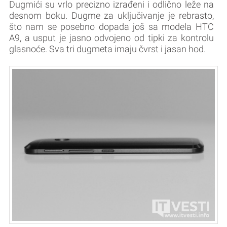
Dugmići su vrlo precizno izrađeni i odlično leže na
desnom boku. Dugme za uključivanje je rebrasto,
što nam se posebno dopada još sa modela HTC
A9, a usput je jasno odvojeno od tipki za kontrolu
glasnoće. Sva tri dugmeta imaju čvrst i jasan hod.