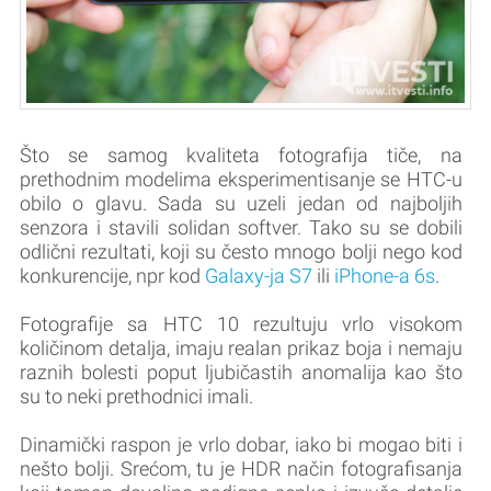
Što se samog kvaliteta fotografija tiče, na
prethodnim modelima eksperimentisanje se HTC-u
obilo o glavu. Sada su uzeli jedan od najboljih
senzora i stavili solidan softver. Tako su se dobili
odlični rezultati, koji su često mnogo bolji nego kod
konkurencije, npr kod
Galaxy-ja S7
ili
iPhone-a 6s
.
Fotografije sa HTC 10 rezultuju vrlo visokom
količinom detalja, imaju realan prikaz boja i nemaju
raznih bolesti poput ljubičastih anomalija kao što
su to neki prethodnici imali.
Dinamički raspon je vrlo dobar, iako bi mogao biti i
nešto bolji. Srećom, tu je HDR način fotografisanja