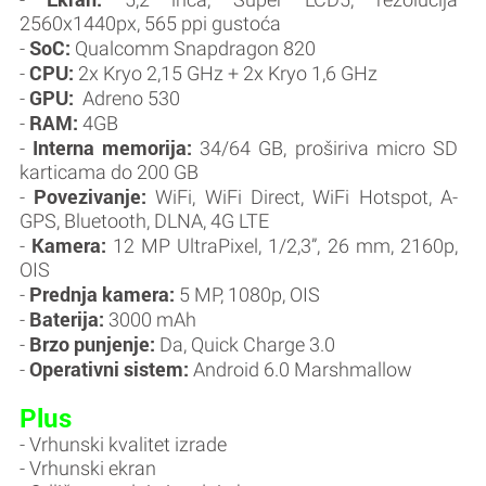
2560x1440px, 565 ppi gustoća
SoC:
-
Qualcomm Snapdragon 820
CPU:
-
2x Kryo 2,15 GHz + 2x Kryo 1,6 GHz
GPU:
-
Adreno 530
RAM:
-
4GB
Interna memorija:
-
34/64 GB, proširiva micro SD
karticama do 200 GB
Povezivanje:
-
WiFi, WiFi Direct, WiFi Hotspot, A-
GPS, Bluetooth, DLNA, 4G LTE
Kamera:
-
12 MP UltraPixel, 1/2,3”, 26 mm, 2160p,
OIS
Prednja kamera:
-
5 MP, 1080p, OIS
Baterija:
-
3000 mAh
Brzo punjenje:
-
Da, Quick Charge 3.0
Operativni sistem:
-
Android 6.0 Marshmallow
Plus
- Vrhunski kvalitet izrade
- Vrhunski ekran