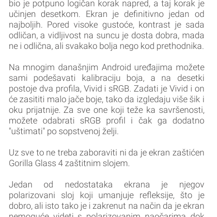
bio je potpuno logičan korak napred, a taj korak je
učinjen desetkom. Ekran je definitivno jedan od
najboljih. Pored visoke gustoće, kontrast je sada
odličan, a vidljivost na suncu je dosta dobra, mada
ne i odlična, ali svakako bolja nego kod prethodnika.
Na mnogim današnjim Android uređajima možete
sami podešavati kalibraciju boja, a na desetki
postoje dva profila, Vivid i sRGB. Zadati je Vivid i on
će zasititi malo jače boje, tako da izgledaju više šik i
oku prijatnije. Za sve one koji teže ka savršenosti,
možete odabrati sRGB profil i čak ga dodatno
"uštimati" po sopstvenoj želji.
Uz sve to ne treba zaboraviti ni da je ekran zaštićen
Gorilla Glass 4 zaštitnim slojem.
Jedan od nedostataka ekrana je njegov
polarizovani sloj koji umanjuje refleksije, što je
dobro, ali isto tako je i zakrenut na način da je ekran
nemoguće videti s polarizovanim naočarima dok