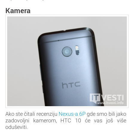
Kamera
Ako ste čitali recenziju
Nexus-a 6P
gde smo bili jako
zadovoljni kamerom, HTC 10 će vas još više
oduševiti.