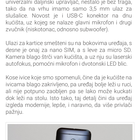
univerzalni daljinski upravljač, nestalo je bez traga,
tako da na vrhu imamo samo 3,5 mm ulaz za
slušalice. Novost je i USB-C konektor na dnu
kućišta, uz kojeg se nalaze glavni mikrofon i drugi
zvučnik (niskotonac, odnosno subwoofer).
Ulazi za kartice smešteni su na bokovima uređaja, s
desne je onaj za nano SIM, a s leve za micro SD.
Kamera blago štrči van kućišta, a uz nju su laserski
autofokus, pomoćni mikrofon i dvotonski LED blic.
Kose ivice koje smo spomenuli, čine da je kućište na
ivicama blago zakrivljeno, pa uređaj bolje leži u ruci,
ali nije potpuno zaobljen pa se lako može kuckati
dok leži na stolu. Isto tako, taj detalj čini da uređaj
izgleda modernije, lepše, i naravno, da više privlači
pažnju.