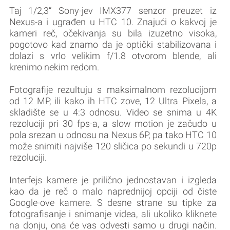
Taj 1/2,3“ Sony-jev IMX377 senzor preuzet iz
Nexus-a i ugrađen u HTC 10. Znajući o kakvoj je
kameri reč, očekivanja su bila izuzetno visoka,
pogotovo kad znamo da je optički stabilizovana i
dolazi s vrlo velikim f/1.8 otvorom blende, ali
krenimo nekim redom.
Fotografije rezultuju s maksimalnom rezolucijom
od 12 MP, ili kako ih HTC zove, 12 Ultra Pixela, a
skladište se u 4:3 odnosu. Video se snima u 4K
rezoluciji pri 30 fps-a, a slow motion je začudo u
pola srezan u odnosu na Nexus 6P, pa tako HTC 10
može snimiti najviše 120 sličica po sekundi u 720p
rezoluciji.
Interfejs kamere je prilično jednostavan i izgleda
kao da je reč o malo naprednijoj opciji od čiste
Google-ove kamere. S desne strane su tipke za
fotografisanje i snimanje videa, ali ukoliko kliknete
na donju, ona će vas odvesti samo u drugi način.