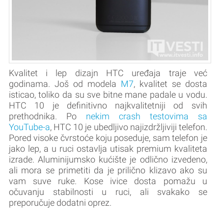
Kvalitet i lep dizajn HTC uređaja traje već
godinama. Još od modela
M7
, kvalitet se dosta
isticao, toliko da su sve bitne mane padale u vodu.
HTC 10 je definitivno najkvalitetniji od svih
prethodnika. Po
nekim crash testovima sa
YouTube-a
, HTC 10 je ubedljivo najizdržljiviji telefon.
Pored visoke čvrstoće koju poseduje, sam telefon je
jako lep, a u ruci ostavlja utisak premium kvaliteta
izrade. Aluminijumsko kućište je odlično izvedeno,
ali mora se primetiti da je prilično klizavo ako su
vam suve ruke. Kose ivice dosta pomažu u
očuvanju stabilnosti u ruci, ali svakako se
preporučuje dodatni oprez.