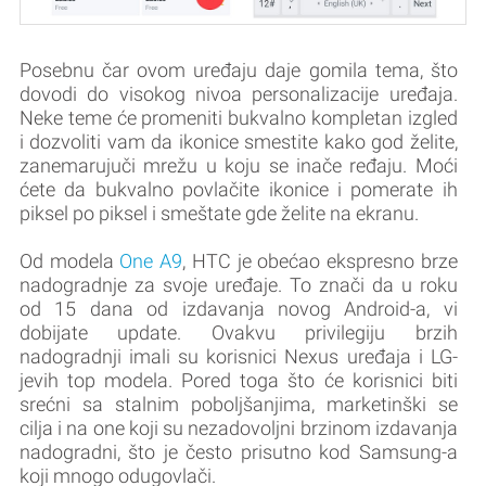
Posebnu čar ovom uređaju daje gomila tema, što
dovodi do visokog nivoa personalizacije uređaja.
Neke teme će promeniti bukvalno kompletan izgled
i dozvoliti vam da ikonice smestite kako god želite,
zanemarujuči mrežu u koju se inače ređaju. Moći
ćete da bukvalno povlačite ikonice i pomerate ih
piksel po piksel i smeštate gde želite na ekranu.
Od modela
One A9
, HTC je obećao ekspresno brze
nadogradnje za svoje uređaje. To znači da u roku
od 15 dana od izdavanja novog Android-a, vi
dobijate update. Ovakvu privilegiju brzih
nadogradnji imali su korisnici Nexus uređaja i LG-
jevih top modela. Pored toga što će korisnici biti
srećni sa stalnim poboljšanjima, marketinški se
cilja i na one koji su nezadovoljni brzinom izdavanja
nadogradni, što je često prisutno kod Samsung-a
koji mnogo odugovlači.