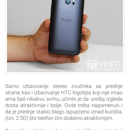
Samo izbacivanje stereo zvučnika sa prednje
strane, kao i izbacivanje HTC logotipa koji nije imao
ama baš nikakvu svrhu, učinilo je da uređaj izgleda
dosta atraktivnije i bolje. Ovde treba napomenuti i
da je prednje staklo blago ispupčeno iznad kućišta,
(tzv. 2.5D) što telefon čini dodatno atraktivnijim.