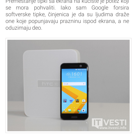
Premeštanje tipki sa ekrana na kućište je potez koji
se mora pohvaliti. Iako sam Google forsira
softverske tipke, činjenica je da su ljudima draže
one koje popunjavaju prazninu ispod ekrana, a ne
oduzimaju deo.