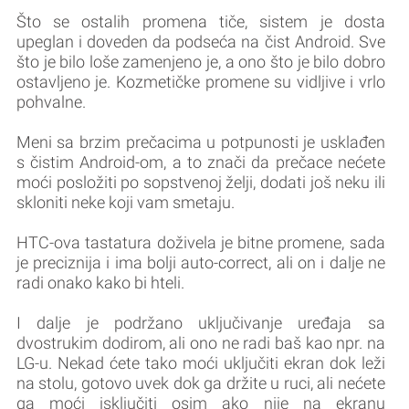
Što se ostalih promena tiče, sistem je dosta
upeglan i doveden da podseća na čist Android. Sve
što je bilo loše zamenjeno je, a ono što je bilo dobro
ostavljeno je. Kozmetičke promene su vidljive i vrlo
pohvalne.
Meni sa brzim prečacima u potpunosti je usklađen
s čistim Android-om, a to znači da prečace nećete
moći posložiti po sopstvenoj želji, dodati još neku ili
skloniti neke koji vam smetaju.
HTC-ova tastatura doživela je bitne promene, sada
je preciznija i ima bolji auto-correct, ali on i dalje ne
radi onako kako bi hteli.
I dalje je podržano uključivanje uređaja sa
dvostrukim dodirom, ali ono ne radi baš kao npr. na
LG-u. Nekad ćete tako moći uključiti ekran dok leži
na stolu, gotovo uvek dok ga držite u ruci, ali nećete
ga moći isključiti osim ako nije na ekranu