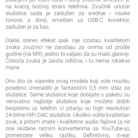
na kraćoj bočnoj strani telefona. Zvučnik unutar
slušalice sada je zadužen za srednje i visoke
tonove, a donji, smešten uz USB-C konektor,
zadužen je za bas.
Dakle, stereo efekat ipak nije izostao, kvalitetom
zvuka zvučnici ne zaostaju za onima od prošle
godine (na M9), jedino bi valjalo da su malo glasniji.
Čistoća zvuka je zaista odlična, i tu nema nikakve
mane.
Ono što će vlasnike ovog modela koji vole muziku
posebno iznenaditi je fantastični 3,5 mm izlaz za
slušalice. Same slušalice koje dobijate u paketu su
verovatno najbolje slušalice koje možete dobiti
besplatno uz telefon. U pitanju su high resolution
24-bitne HiFi DAC slušalice. Ukoliko volite kvalitetan
zvuk, a pritom imate i kvalitetne audio fajlove (a ne
one skidane raznim konverterima sa YouTube-a),
primetićete veliku razliku. Definitivno, in-ear