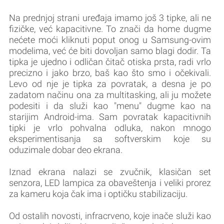
Na prednjoj strani uređaja imamo još 3 tipke, ali ne
fizičke, već kapacitivne. To znači da home dugme
nećete moći kliknuti poput onog u Samsung-ovim
modelima, već će biti dovoljan samo blagi dodir. Ta
tipka je ujedno i odličan čitač otiska prsta, radi vrlo
precizno i jako brzo, baš kao što smo i očekivali.
Levo od nje je tipka za povratak, a desna je po
zadatom načinu ona za multitasking, ali ju možete
podesiti i da služi kao "menu" dugme kao na
starijim Android-ima. Sam povratak kapacitivnih
tipki je vrlo pohvalna odluka, nakon mnogo
eksperimentisanja sa softverskim koje su
oduzimale dobar deo ekrana.
Iznad ekrana nalazi se zvučnik, klasičan set
senzora, LED lampica za obaveštenja i veliki prorez
za kameru koja čak ima i optičku stabilizaciju.
Od ostalih novosti, infracrveno, koje inače služi kao