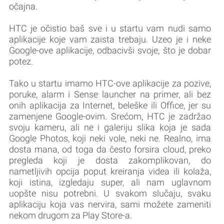
očajna.
HTC je očistio baš sve i u startu vam nudi samo
aplikacije koje vam zaista trebaju. Uzeo je i neke
Google-ove aplikacije, odbacivši svoje, što je dobar
potez.
Tako u startu imamo HTC-ove aplikacije za pozive,
poruke, alarm i Sense launcher na primer, ali bez
onih aplikacija za Internet, beleške ili Office, jer su
zamenjene Google-ovim. Srećom, HTC je zadržao
svoju kameru, ali ne i galeriju slika koja je sada
Google Photos, koji neki vole, neki ne. Realno, ima
dosta mana, od toga da često forsira cloud, preko
pregleda koji je dosta zakomplikovan, do
nametljivih opcija poput kreiranja videa ili kolaža,
koji istina, izgledaju super, ali nam uglavnom
uopšte nisu potrebni. U svakom slučaju, svaku
aplikaciju koja vas nervira, sami možete zameniti
nekom drugom za Play Store-a.