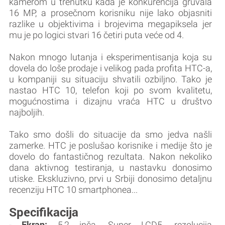
kamerom u trenutku kada je konkurencija gruvala
16 MP, a prosečnom korisniku nije lako objasniti
razlike u objektivima i brojevima megapiksela jer
mu je po logici stvari 16 četiri puta veće od 4.
Nakon mnogo lutanja i eksperimentisanja koja su
dovela do loše prodaje i velikog pada profita HTC-a,
u kompaniji su situaciju shvatili ozbiljno. Tako je
nastao HTC 10, telefon koji po svom kvalitetu,
mogućnostima i dizajnu vraća HTC u društvo
najboljih.
Tako smo došli do situacije da smo jedva našli
zamerke. HTC je poslušao korisnike i medije što je
dovelo do fantastičnog rezultata. Nakon nekoliko
dana aktivnog testiranja, u nastavku donosimo
utiske. Ekskluzivno, prvi u Srbiji donosimo detaljnu
recenziju HTC 10 smartphonea...
Specifikacija
Ekran:
-
5,2 inča, Super LCD5, rezolucija