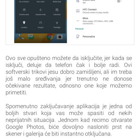
Ovo sve opušteno možete da isključite, jer kada se
isključi, deluje da telefon čak i bolje radi. Ovi
softverski trikovi jesu dobro zamišljeni, ali im treba
još malo sređivanja jer trenutno ne donose
očekivane rezultate, odnosno one koje možemo
primetiti.
Spomenutno zaključavanje aplikacija je jedna od
boljih stvari koja vas može spasiti od nekih
neprijatnih situacija. Jednom kad recimo otvarate
Google Photos, biće dovoljno nasloniti prst na
skener i galerija će biti instantno otključana.