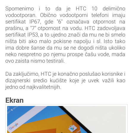
Spomenimo i to da je HTC 10 delimično
vodootporan. Obično vodootporni telefoni imaju
sertifikat IP67, gde "6" označava otpornost na
prašinu, a "7" otpornost na vodu. HTC zadovoljava
sertifikat IP53, a to ujedno znači da mu ne bi smelo
ništa biti ako malo pokisne napolju i sl. Isto tako
ima dobre šanse da mu se ne dogodi ništa ukoliko
neko nespretno po njemu prospe čašu vode, mada
ovo zaista nismo testirali.
Da zaključimo, HTC je konačno poslušao korisnike i
dizajnerski sredio kućište koje je uvek važili kao
jedno od najkvalitetnijih.
Ekran