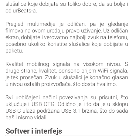
slušalice koje dobijate su toliko dobre, da su bolje i
od urBeats-a.
Pregled multimedije je odličan, pa je gledanje
filmova na ovom uređaju pravo uživanje. Uz odličan
ekran, dobijate i verovatno najbolji zvuk na telefonu,
posebno ukoliko koristite slušalice koje dobijate u
paketu.
Kvalitet mobilnog signala na visokom nivou. S
druge strane, kvalitet, odnsono prijem WiFi signala,
je tek prosečan. Zvuk u slušalici je konačno glasan
u nivou ostalih proizvođača, što dosta hvalimo.
Svi uobičajeni načini povezivanja su prisutni, što
uključuje i USB OTG. Odlično je i to da je u sklopu
USB-C ulaza podržana USB 3.1 brzina, što do sada
baš i nismo viđali.
Softver i interfejs