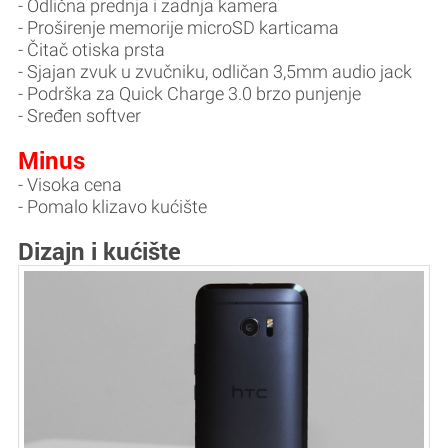
- Odlična prednja i zadnja kamera
- Proširenje memorije microSD karticama
- Čitač otiska prsta
- Sjajan zvuk u zvučniku, odličan 3,5mm audio jack
- Podrška za Quick Charge 3.0 brzo punjenje
- Sređen softver
Minus
- Visoka cena
- Pomalo klizavo kućište
Dizajn i kućište