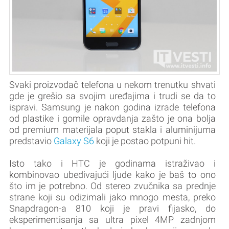
Svaki proizvođač telefona u nekom trenutku shvati
gde je grešio sa svojim uređajima i trudi se da to
ispravi. Samsung je nakon godina izrade telefona
od plastike i gomile opravdanja zašto je ona bolja
od premium materijala poput stakla i aluminijuma
predstavio
Galaxy S6
koji je postao potpuni hit.
Isto tako i HTC je godinama istraživao i
kombinovao ubeđivajući ljude kako je baš to ono
što im je potrebno. Od stereo zvučnika sa prednje
strane koji su odizimali jako mnogo mesta, preko
Snapdragon-a 810 koji je pravi fijasko, do
eksperimentisanja sa ultra pixel 4MP zadnjom