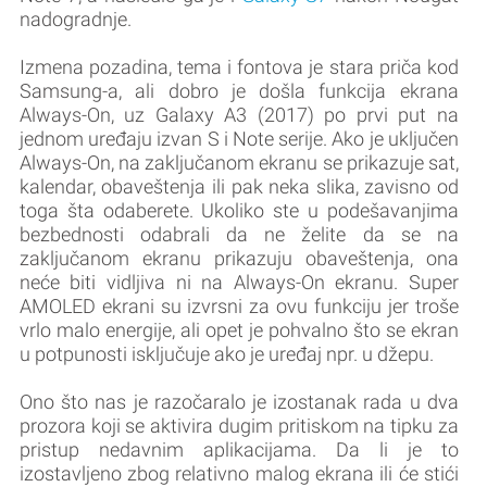
nadogradnje.
Izmena pozadina, tema i fontova je stara priča kod
Samsung-a, ali dobro je došla funkcija ekrana
Always-On, uz Galaxy A3 (2017) po prvi put na
jednom uređaju izvan S i Note serije. Ako je uključen
Always-On, na zaključanom ekranu se prikazuje sat,
kalendar, obaveštenja ili pak neka slika, zavisno od
toga šta odaberete. Ukoliko ste u podešavanjima
bezbednosti odabrali da ne želite da se na
zaključanom ekranu prikazuju obaveštenja, ona
neće biti vidljiva ni na Always-On ekranu. Super
AMOLED ekrani su izvrsni za ovu funkciju jer troše
vrlo malo energije, ali opet je pohvalno što se ekran
u potpunosti isključuje ako je uređaj npr. u džepu.
Ono što nas je razočaralo je izostanak rada u dva
prozora koji se aktivira dugim pritiskom na tipku za
pristup nedavnim aplikacijama. Da li je to
izostavljeno zbog relativno malog ekrana ili će stići