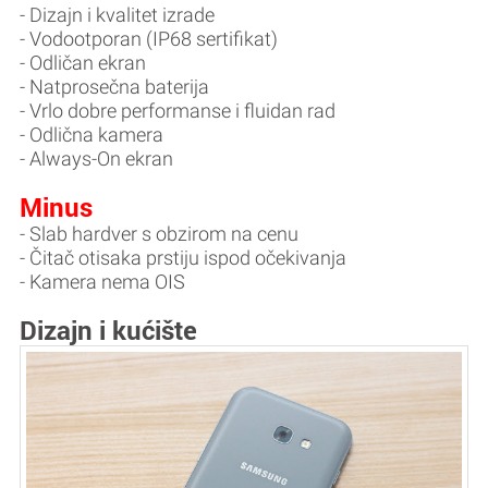
- Dizajn i kvalitet izrade
- Vodootporan (IP68 sertifikat)
- Odličan ekran
- Natprosečna baterija
- Vrlo dobre performanse i fluidan rad
- Odlična kamera
- Always-On ekran
Minus
- Slab hardver s obzirom na cenu
- Čitač otisaka prstiju ispod očekivanja
- Kamera nema OIS
Dizajn i kućište