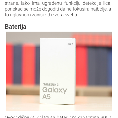
strane, iako ima ugrađenu funkciju detekcije lica,
ponekad se može dogoditi da ne fokusira najbolje, a
to uglavnom zavisi od izvora svetla.
Baterija
Ovogodišnji A5 dolazi sa baterijom kapaciteta 3000