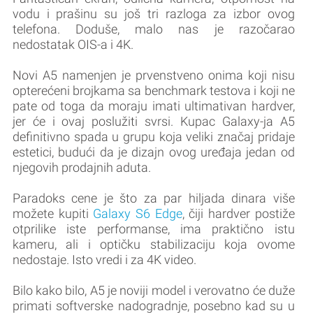
vodu i prašinu su još tri razloga za izbor ovog
telefona. Doduše, malo nas je razočarao
nedostatak OIS-a i 4K.
Novi A5 namenjen je prvenstveno onima koji nisu
opterećeni brojkama sa benchmark testova i koji ne
pate od toga da moraju imati ultimativan hardver,
jer će i ovaj poslužiti svrsi. Kupac Galaxy-ja A5
definitivno spada u grupu koja veliki značaj pridaje
estetici, budući da je dizajn ovog uređaja jedan od
njegovih prodajnih aduta.
Paradoks cene je što za par hiljada dinara više
možete kupiti
Galaxy S6 Edge
, čiji hardver postiže
otprilike iste performanse, ima praktično istu
kameru, ali i optičku stabilizaciju koja ovome
nedostaje. Isto vredi i za 4K video.
Bilo kako bilo, A5 je noviji model i verovatno će duže
primati softverske nadogradnje, posebno kad su u