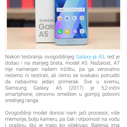
Nakon testiranja ovogodišnjeg
Galaxy-ja A3
, red je
došao i na starijeg brata, model A5. Nažalost, A7
nije namenjen našem tržištu, pa ga verovatno
nećemo ni testirati, ali ćemo se svakako potruditi
da nabavimo jedan primerak. Sve u svemu,
Samsung Galaxy A5 (2017) je 5,2-inčni
smartphone, cenovno smešten u gornjoj polovini
srednjeg ranga.
Ovogodišnji model donosi nam jači procesor, više
memorije, bolju kameru, pa čak i otpornost na vodu
i prašinu, što je malo ko očekivao. Baterija ima