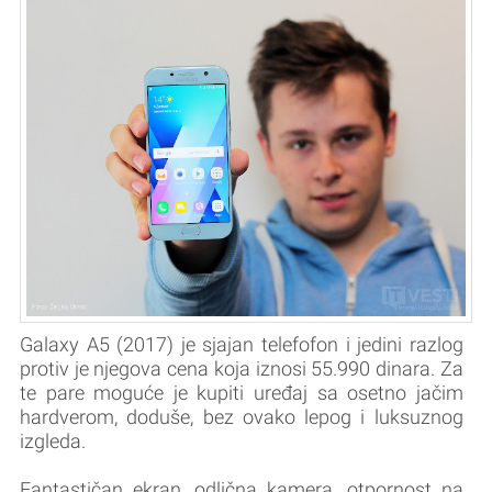
Galaxy A5 (2017) je sjajan telefofon i jedini razlog
protiv je njegova cena koja iznosi 55.990 dinara. Za
te pare moguće je kupiti uređaj sa osetno jačim
hardverom, doduše, bez ovako lepog i luksuznog
izgleda.
Fantastičan ekran, odlična kamera, otpornost na