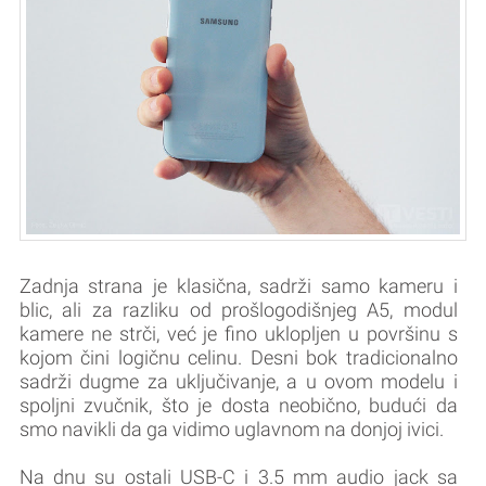
Zadnja strana je klasična, sadrži samo kameru i
blic, ali za razliku od prošlogodišnjeg A5, modul
kamere ne strči, već je fino uklopljen u površinu s
kojom čini logičnu celinu. Desni bok tradicionalno
sadrži dugme za uključivanje, a u ovom modelu i
spoljni zvučnik, što je dosta neobično, budući da
smo navikli da ga vidimo uglavnom na donjoj ivici.
Na dnu su ostali USB-C i 3.5 mm audio jack sa