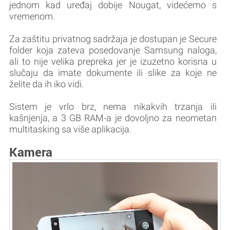
jednom kad uređaj dobije Nougat, videćemo s
vremenom.
Za zaštitu privatnog sadržaja je dostupan je Secure
folder koja zateva posedovanje Samsung naloga,
ali to nije velika prepreka jer je izuzetno korisna u
slučaju da imate dokumente ili slike za koje ne
želite da ih iko vidi.
Sistem je vrlo brz, nema nikakvih trzanja ili
kašnjenja, a 3 GB RAM-a je dovoljno za neometan
multitasking sa više aplikacija.
Kamera