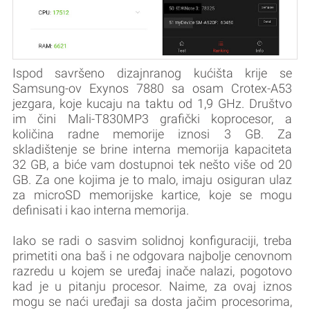
Ispod savršeno dizajnranog kućišta krije se
Samsung-ov Exynos 7880 sa osam Crotex-A53
jezgara, koje kucaju na taktu od 1,9 GHz. Društvo
im čini Mali-T830MP3 grafički koprocesor, a
količina radne memorije iznosi 3 GB. Za
skladištenje se brine interna memorija kapaciteta
32 GB, a biće vam dostupnoi tek nešto više od 20
GB. Za one kojima je to malo, imaju osiguran ulaz
za microSD memorijske kartice, koje se mogu
definisati i kao interna memorija.
Iako se radi o sasvim solidnoj konfiguraciji, treba
primetiti ona baš i ne odgovara najbolje cenovnom
razredu u kojem se uređaj inače nalazi, pogotovo
kad je u pitanju procesor. Naime, za ovaj iznos
mogu se naći uređaji sa dosta jačim procesorima,