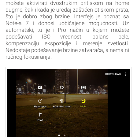
možete aktivirati dvostrukim pritiskom na home
dugme, čak i kada je uređaj zaštićen otiskom prsta,
što je dobro zbog brzine. Interfejs je poznat sa
Note-a 7 i donosi uobičajene mogućnosti. Uz
automatski, tu je i Pro način u kojem možete
podešavati ISO vrednost, balans bele,
kompenzaciju ekspozicije i merenje svetlosti.
Nedostaje podešavanje brzine zatvarača, a nema ni
ručnog fokusiranja.