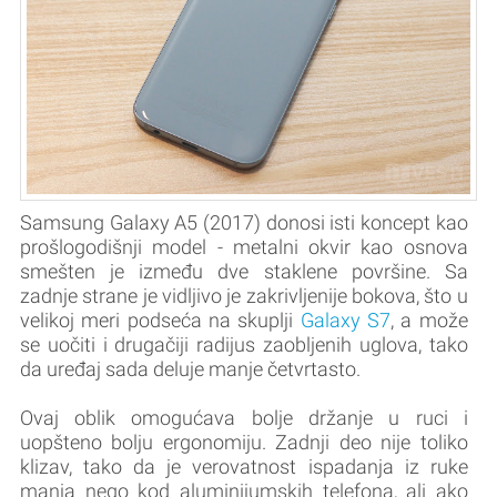
Samsung Galaxy A5 (2017) donosi isti koncept kao
prošlogodišnji model - metalni okvir kao osnova
smešten je između dve staklene površine. Sa
zadnje strane je vidljivo je zakrivljenije bokova, što u
velikoj meri podseća na skuplji
Galaxy S7
, a može
se uočiti i drugačiji radijus zaobljenih uglova, tako
da uređaj sada deluje manje četvrtasto.
Ovaj oblik omogućava bolje držanje u ruci i
uopšteno bolju ergonomiju. Zadnji deo nije toliko
klizav, tako da je verovatnost ispadanja iz ruke
manja nego kod aluminijumskih telefona, ali ako