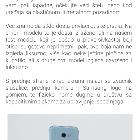
vam ipak ispadne, očekujte veći štetu nego kod
uređaja sa plastičnom ili metalnom pozadinom.
Već znamo da stklo dosta privlači otiske prstiju. Na
crnom modelu to je dosta izraženo, ali na našem
test modelu koji je došao u plavo-sivkastoj boji
otisci su gotovo neprimetni. Ipak, ova boja nam ne
izgleda liksuzno, više kao neke jeftine pločice za
kupatilo, ali s druge crni model izgleda savršeno i
luksuzno.
S prednje strane iznad ekrana nalazi se zvučnik
slušalice, prednju kameru i Samsung logo na
gornjem, te fizičko home dugme u društvu sa
kapacitivnim tipkama za upravljanje ispod njega.