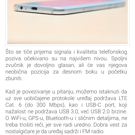
Što se tiče prijema signala i kvaliteta telefonskog
poziva očekivano su na najvišem nivou. Spoljni
zvučnik je dovoljno glasan, ali će vas njegova
neobična pozicija za desnom boku u početku
zbuniti.
Kad je povezivanje u pitanju, možemo istaknuti da
uz sve uobičajene protokole uređaj podržava LTE
Cat. 6 (do 300 Mbps), kao i USB-C port, koji
nažalost ne podržava USB 3.0, već USB 2.0 brzine.
O WiFi-u, GPS-u, Bluetooth-u i sličnim detaljima, ne
treba trošiti reči, jer sve radi uredno. Dobra vest za
nostalgičare je da uređaj sadrži i FM radio.