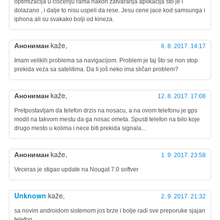
optimizacija u ciscenju rama nakon zatvaranja aplikacija sto je i
dolazano , i dalje to nisu uspeli da rese. Jesu cene jace kod samsunga i
iphona ali su svakako bolji od kineza.
Анониман
kaže,
6. 8. 2017. 14:17
Imam velikih problema sa navigacijom. Problem je taj što se non stop
prekida veza sa satelitima. Da li još neko ima sličan problem?
Анониман
kaže,
12. 8. 2017. 17:08
Pretpostavljam da telefon drzis na nosacu, a na ovom telefonu je gps
modil na takvom mestu da ga nosac ometa. Spusti telefon na bilo koje
drugo mesto u kolima i nece biti prekida signala...
Анониман
kaže,
1. 9. 2017. 23:58
Veceras je stigao update na Nougat 7.0 softver
Unknown
kaže,
2. 9. 2017. 21:32
sa novim androidom sistemom jos brze i bolje radi sve preporuke sjajan
telefon