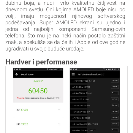
dubinu boja, a nudi i vrlo kvalitetnu čitljivost na
dnevnom svetlu. Oni kojima AMOLED boje nisu po
volji, imaju mogućnost njihovog softverskog
podešavanja. Super AMOLED ekrani su ujedno i
jedna od najboljih komponenti Samsung-ovih
telefona, što mu je na neki način postalo zaštitni
znak, a spekuliše se da će ih i Apple od ove godine
ugrađivati u svoje buduće uređaje.
Hardver i performanse