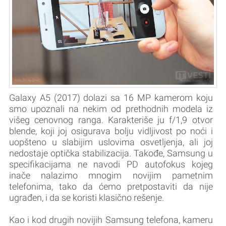
Galaxy A5 (2017) dolazi sa 16 MP kamerom koju
smo upoznali na nekim od prethodnih modela iz
višeg cenovnog ranga. Karakteriše ju f/1,9 otvor
blende, koji joj osigurava bolju vidljivost po noći i
uopšteno u slabijim uslovima osvetljenja, ali joj
nedostaje optička stabilizacija. Takođe, Samsung u
specifikacijama ne navodi PD autofokus kojeg
inače nalazimo mnogim novijim pametnim
telefonima, tako da ćemo pretpostaviti da nije
ugrađen, i da se koristi klasično rešenje.
Kao i kod drugih novijih Samsung telefona, kameru