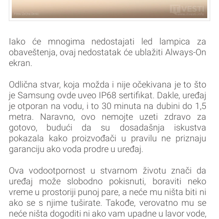
Iako će mnogima nedostajati led lampica za
obaveštenja, ovaj nedostatak će ublažiti Always-On
ekran.
Odlična stvar, koja možda i nije očekivana je to što
je Samsung ovde uveo IP68 sertifikat. Dakle, uređaj
je otporan na vodu, i to 30 minuta na dubini do 1,5
metra. Naravno, ovo nemojte uzeti zdravo za
gotovo, budući da su dosadašnja iskustva
pokazala kako proizvođači u pravilu ne priznaju
garanciju ako voda prodre u uređaj.
Ova vodootpornost u stvarnom životu znači da
uređaj može slobodno pokisnuti, boraviti neko
vreme u prostoriji punoj pare, a neće mu ništa biti ni
ako se s njime tuširate. Takođe, verovatno mu se
neće ništa dogoditi ni ako vam upadne u lavor vode,