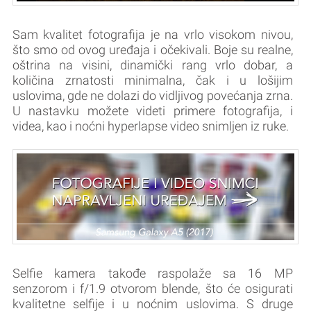
Sam kvalitet fotografija je na vrlo visokom nivou,
što smo od ovog uređaja i očekivali. Boje su realne,
oštrina na visini, dinamički rang vrlo dobar, a
količina zrnatosti minimalna, čak i u lošijim
uslovima, gde ne dolazi do vidljivog povećanja zrna.
U nastavku možete videti primere fotografija, i
videa, kao i noćni hyperlapse video snimljen iz ruke.
Selfie kamera takođe raspolaže sa 16 MP
senzorom i f/1.9 otvorom blende, što će osigurati
kvalitetne selfije i u noćnim uslovima. S druge