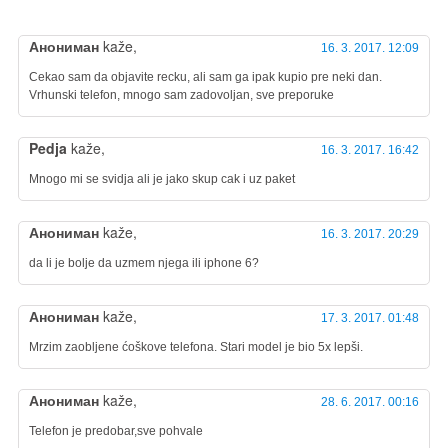
Анониман
kaže,
16. 3. 2017. 12:09
Cekao sam da objavite recku, ali sam ga ipak kupio pre neki dan.
Vrhunski telefon, mnogo sam zadovoljan, sve preporuke
Pedja
kaže,
16. 3. 2017. 16:42
Mnogo mi se svidja ali je jako skup cak i uz paket
Анониман
kaže,
16. 3. 2017. 20:29
da li je bolje da uzmem njega ili iphone 6?
Анониман
kaže,
17. 3. 2017. 01:48
Mrzim zaobljene ćoškove telefona. Stari model je bio 5x lepši.
Анониман
kaže,
28. 6. 2017. 00:16
Telefon je predobar,sve pohvale