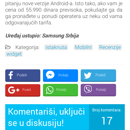
pitanju nove verzije Android-a. Isto tako, ako vam je
cena od 55.990 dinara previsoka, pokušajte ga da
ga pronađete u ponudi operatera uz neku od vama
odgovarajućih tarifa.
Uređaj ustupio: Samsung Srbija
Kategorija:
istaknuta
Mobilni
Recenzije
widget
Podeli
Podeli
Pošalji
Pošalji
Pošalji
Podeli
Komentariši, uključi
Broj komentara:
17
se u diskusiju!