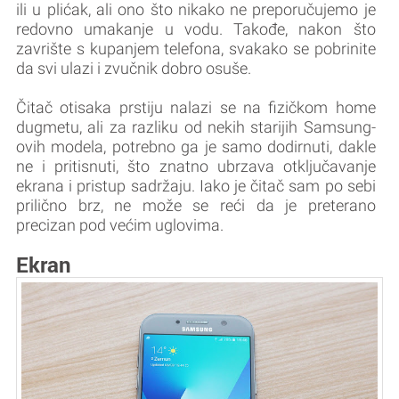
ili u plićak, ali ono što nikako ne preporučujemo je
redovno umakanje u vodu. Takođe, nakon što
zavrište s kupanjem telefona, svakako se pobrinite
da svi ulazi i zvučnik dobro osuše.
Čitač otisaka prstiju nalazi se na fizičkom home
dugmetu, ali za razliku od nekih starijih Samsung-
ovih modela, potrebno ga je samo dodirnuti, dakle
ne i pritisnuti, što znatno ubrzava otključavanje
ekrana i pristup sadržaju. Iako je čitač sam po sebi
prilično brz, ne može se reći da je preterano
precizan pod većim uglovima.
Ekran