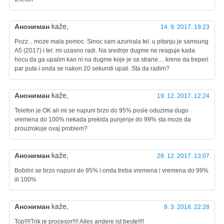
Анониман
kaže,
14. 9. 2017. 19:23
Pozz... moze mala pomoc. Sinoc sam azurirala tel. u pitanju je samsung
A5 (2017) i tel. mi uzasno radi. Na srednje dugme ne reaguje kada
hocu da ga upalim kao ni na dugme koje je sa strane.... krene da treperi
par puta i onda se nakon 20 sekundi upali. Sta da radim?
Анониман
kaže,
19. 12. 2017. 12:24
Telefon je OK ali mi se napuni brzo do 95% posle oduzima dugo
vremena do 100% nekada prekida punjenje do 99% sta moze da
prouzrokuje ovaj problem?
Анониман
kaže,
28. 12. 2017. 13:07
Bobilni se brzo napuni do 95% i onda treba vremena i vremena do 99%
ili 100%
Анониман
kaže,
9. 3. 2018. 22:28
Top!!!!Trik je procesor!!!! Alles andere ist beste!!!!