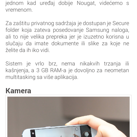
jednom kad uređaj dobije Nougat, videćemo s
vremenom.
Za zaštitu privatnog sadržaja je dostupan je Secure
folder koja zateva posedovanje Samsung naloga,
ali to nije velika prepreka jer je izuzetno korisna u
slučaju da imate dokumente ili slike za koje ne
želite da ih iko vidi.
Sistem je vrlo brz, nema nikakvih trzanja ili
kašnjenja, a 3 GB RAM-a je dovoljno za neometan
multitasking sa više aplikacija.
Kamera