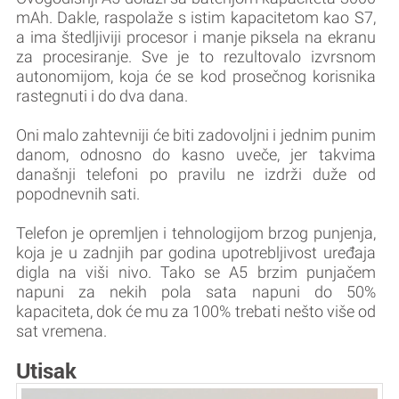
mAh. Dakle, raspolaže s istim kapacitetom kao S7,
a ima štedljiviji procesor i manje piksela na ekranu
za procesiranje. Sve je to rezultovalo izvrsnom
autonomijom, koja će se kod prosečnog korisnika
rastegnuti i do dva dana.
Oni malo zahtevniji će biti zadovoljni i jednim punim
danom, odnosno do kasno uveče, jer takvima
današnji telefoni po pravilu ne izdrži duže od
popodnevnih sati.
Telefon je opremljen i tehnologijom brzog punjenja,
koja je u zadnjih par godina upotrebljivost uređaja
digla na viši nivo. Tako se A5 brzim punjačem
napuni za nekih pola sata napuni do 50%
kapaciteta, dok će mu za 100% trebati nešto više od
sat vremena.
Utisak