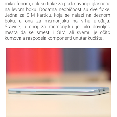
mikrofonom, dok su tipke za podešavanja glasnoće
na levom boku. Dodatna neobičnost su dve fioke.
Jedna za SIM karticu, koja se nalazi na desnom
boku, a ona za memorijsku na vrhu uređaja.
Štaviše, u onoj za memorijsku je bilo dovoljno
mesta da se smesti i SIM, ali svemu je očito
kumovala raspodela komponenti unutar kućišta.