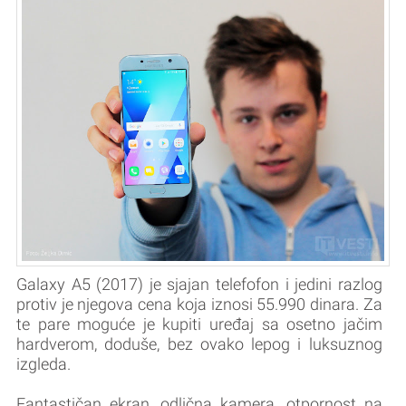
Galaxy A5 (2017) je sjajan telefofon i jedini razlog
protiv je njegova cena koja iznosi 55.990 dinara. Za
te pare moguće je kupiti uređaj sa osetno jačim
hardverom, doduše, bez ovako lepog i luksuznog
izgleda.
Fantastičan ekran, odlična kamera, otpornost na