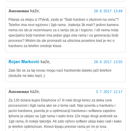
Анониман
kaže,
28. 6. 2017. 13:49
Pitanje za ekipu iz ITVesti, zasto je "Slab hardver s obzirom na cenu"?
Telefon ima novi egzinos i 3gb rama , baterija 3k mah? jedino kamera
nema ois sto je rezervisano za s seriju sto je i logicno. I s8 nema nista
specijalno bolji hardver ima jedan giga vise rama i za generaciju bolji
procesor? Mislim da ste promasili sa utiscima posebno kad je rec o
hardveru za telefon srednje klase.
Bojan Marković
kaže,
28. 6. 2017. 13:55
Zato što se za taj novac mogu naći hardverski daleko jači telefoni
(doduše ne tako lepi) ;)
Анониман
kaže,
3. 7. 2017. 12:17
Za 130 dolara kupis Elephone s7 ili neki drugi kinez za deka core
procesorom i 6gb rama ako se o tome radi. Nije poenta u hardveru i
jacini hardvera, poenta je u optimizaciji hardvera i softwera zajedno.
Iphone je ubijao sa 1gb rama i radio brze 10x nego drugi androidi sa
1gb rama, ili nokije takodje. Ali zato njihov softwer ubija kako radi i kako
je telefon optimizivan. Kinezi trpaju previse rama jer im je losa