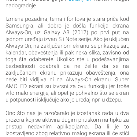
nadogradnje.
Izmena pozadina, tema i fontova je stara priča kod
Samsung-a, ali dobro je došla funkcija ekrana
Always-On, uz Galaxy A3 (2017) po prvi put na
jednom uređaju izvan S i Note serije. Ako je uključen
Always-On, na zaključanom ekranu se prikazuje sat,
kalendar, obaveštenja ili pak neka slika, zavisno od
toga šta odaberete. Ukoliko ste u podešavanjima
bezbednosti odabrali da ne želite da se na
zaključanom ekranu prikazuju obaveštenja, ona
neće biti vidljiva ni na Always-On ekranu. Super
AMOLED ekrani su izvrsni za ovu funkciju jer troše
vrlo malo energije, ali opet je pohvalno što se ekran
u potpunosti isključuje ako je uređaj npr. u džepu.
Ono što nas je razočaralo je izostanak rada u dva
prozora koji se aktivira dugim pritiskom na tipku za
pristup nedavnim aplikacijama. Da li je to
izostavljeno zbog relativno malog ekrana ili će stići