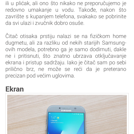
ili u plićak, ali ono što nikako ne preporučujemo je
redovno umakanje u vodu. Takođe, nakon što
zavrište s kupanjem telefona, svakako se pobrinite
da svi ulazi i zvučnik dobro osuše.
Čitač otisaka prstiju nalazi se na fizičkom home
dugmetu, ali za razliku od nekih starijih Samsung-
ovih modela, potrebno ga je samo dodirnuti, dakle
ne i pritisnuti, što znatno ubrzava otključavanje
ekrana i pristup sadržaju. Iako je čitač sam po sebi
prilično brz, ne može se reći da je preterano
precizan pod većim uglovima.
Ekran