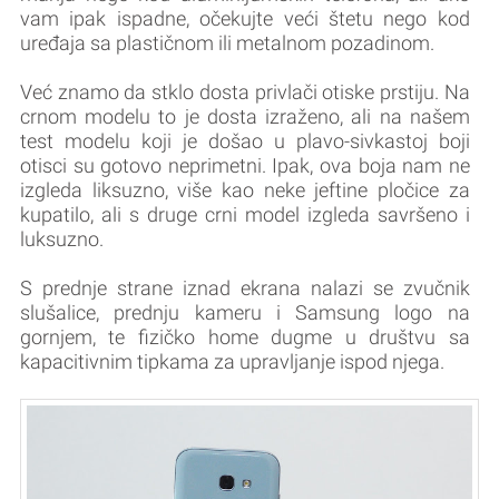
vam ipak ispadne, očekujte veći štetu nego kod
uređaja sa plastičnom ili metalnom pozadinom.
Već znamo da stklo dosta privlači otiske prstiju. Na
crnom modelu to je dosta izraženo, ali na našem
test modelu koji je došao u plavo-sivkastoj boji
otisci su gotovo neprimetni. Ipak, ova boja nam ne
izgleda liksuzno, više kao neke jeftine pločice za
kupatilo, ali s druge crni model izgleda savršeno i
luksuzno.
S prednje strane iznad ekrana nalazi se zvučnik
slušalice, prednju kameru i Samsung logo na
gornjem, te fizičko home dugme u društvu sa
kapacitivnim tipkama za upravljanje ispod njega.