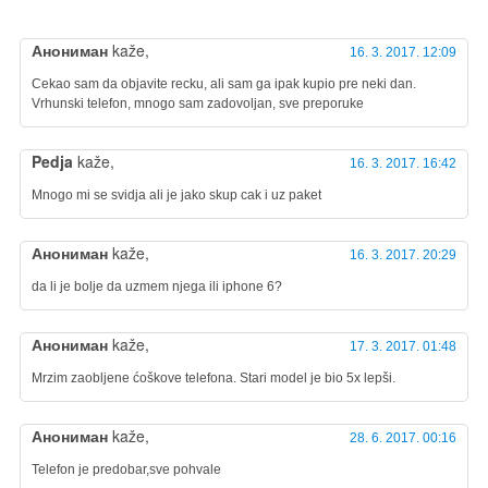
Анониман
kaže,
16. 3. 2017. 12:09
Cekao sam da objavite recku, ali sam ga ipak kupio pre neki dan.
Vrhunski telefon, mnogo sam zadovoljan, sve preporuke
Pedja
kaže,
16. 3. 2017. 16:42
Mnogo mi se svidja ali je jako skup cak i uz paket
Анониман
kaže,
16. 3. 2017. 20:29
da li je bolje da uzmem njega ili iphone 6?
Анониман
kaže,
17. 3. 2017. 01:48
Mrzim zaobljene ćoškove telefona. Stari model je bio 5x lepši.
Анониман
kaže,
28. 6. 2017. 00:16
Telefon je predobar,sve pohvale