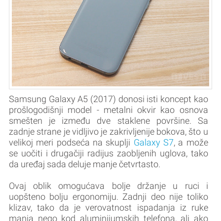
Samsung Galaxy A5 (2017) donosi isti koncept kao
prošlogodišnji model - metalni okvir kao osnova
smešten je između dve staklene površine. Sa
zadnje strane je vidljivo je zakrivljenije bokova, što u
velikoj meri podseća na skuplji
Galaxy S7
, a može
se uočiti i drugačiji radijus zaobljenih uglova, tako
da uređaj sada deluje manje četvrtasto.
Ovaj oblik omogućava bolje držanje u ruci i
uopšteno bolju ergonomiju. Zadnji deo nije toliko
klizav, tako da je verovatnost ispadanja iz ruke
manja nego kod aluminijumskih telefona, ali ako