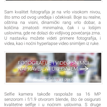
Sam kvalitet fotografija je na vrlo visokom nivou,
što smo od ovog uređaja i očekivali. Boje su realne,
oštrina na visini, dinamički rang vrlo dobar, a
količina zrnatosti minimalna, čak i u lošijim
uslovima, gde ne dolazi do vidljivog povećanja zrna.
U nastavku možete videti primere fotografija, i
videa, kao i noćni hyperlapse video snimljen iz ruke.
Selfie kamera takođe raspolaže sa 16 MP
senzorom i f/1.9 otvorom blende, što će osigurati
kvalitetne selfije i u noćnim uslovima. S druge