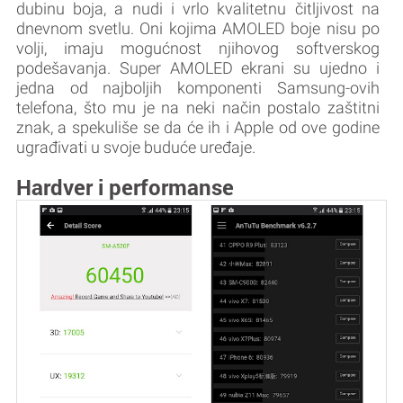
dubinu boja, a nudi i vrlo kvalitetnu čitljivost na
dnevnom svetlu. Oni kojima AMOLED boje nisu po
volji, imaju mogućnost njihovog softverskog
podešavanja. Super AMOLED ekrani su ujedno i
jedna od najboljih komponenti Samsung-ovih
telefona, što mu je na neki način postalo zaštitni
znak, a spekuliše se da će ih i Apple od ove godine
ugrađivati u svoje buduće uređaje.
Hardver i performanse