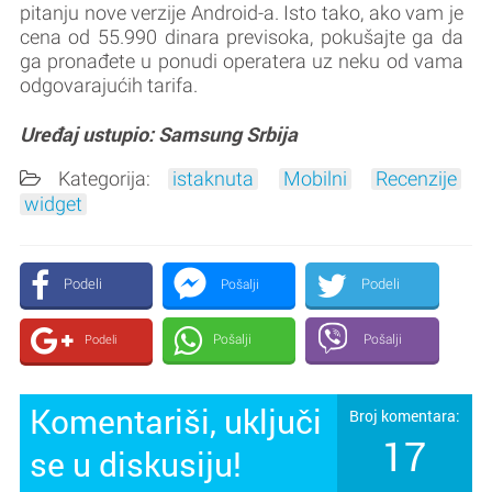
pitanju nove verzije Android-a. Isto tako, ako vam je
cena od 55.990 dinara previsoka, pokušajte ga da
ga pronađete u ponudi operatera uz neku od vama
odgovarajućih tarifa.
Uređaj ustupio: Samsung Srbija
Kategorija:
istaknuta
Mobilni
Recenzije
widget
Podeli
Podeli
Pošalji
Pošalji
Pošalji
Podeli
Komentariši, uključi
Broj komentara:
17
se u diskusiju!