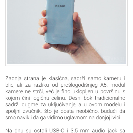
Zadnja strana je klasična, sadrži samo kameru i
blic, ali za razliku od prošlogodišnjeg A5, modul
kamere ne strči, već je fino uklopljen u površinu s
kojom čini logičnu celinu. Desni bok tradicionalno
sadrži dugme za uključivanje, a u ovom modelu i
spoljni zvučnik, što je dosta neobično, budući da
smo navikli da ga vidimo uglavnom na donjoj ivici.
Na dnu su ostali USB-C i 3.5 mm audio jack sa