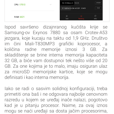
Ispod savršeno dizajnranog kućišta krije se
Samsung-ov Exynos 7880 sa osam Crotex-A53
jezgara, koje kucaju na taktu od 1,9 GHz. Društvo
im čini Mali-T830MP3 grafički koprocesor, a
količina radne memorije iznosi 3 GB. Za
skladištenje se brine interna memorija kapaciteta
32 GB, a biće vam dostupnoi tek nešto više od 20
GB. Za one kojima je to malo, imaju osiguran ulaz
za microSD memorijske kartice, koje se mogu
definisati i kao interna memorija.
Iako se radi o sasvim solidnoj konfiguraciji, treba
primetiti ona baš i ne odgovara najbolje cenovnom
razredu u kojem se uređaj inače nalazi, pogotovo
kad je u pitanju procesor. Naime, za ovaj iznos
mogu se naći uređaji sa dosta jačim procesorima,