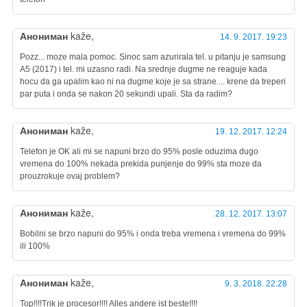
Анониман
kaže,
14. 9. 2017. 19:23
Pozz... moze mala pomoc. Sinoc sam azurirala tel. u pitanju je samsung
A5 (2017) i tel. mi uzasno radi. Na srednje dugme ne reaguje kada
hocu da ga upalim kao ni na dugme koje je sa strane.... krene da treperi
par puta i onda se nakon 20 sekundi upali. Sta da radim?
Анониман
kaže,
19. 12. 2017. 12:24
Telefon je OK ali mi se napuni brzo do 95% posle oduzima dugo
vremena do 100% nekada prekida punjenje do 99% sta moze da
prouzrokuje ovaj problem?
Анониман
kaže,
28. 12. 2017. 13:07
Bobilni se brzo napuni do 95% i onda treba vremena i vremena do 99%
ili 100%
Анониман
kaže,
9. 3. 2018. 22:28
Top!!!!Trik je procesor!!!! Alles andere ist beste!!!!