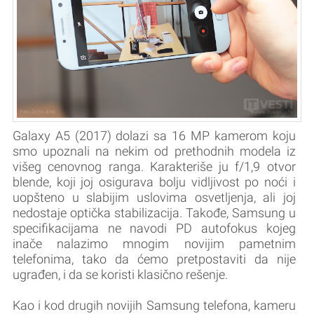
Galaxy A5 (2017) dolazi sa 16 MP kamerom koju
smo upoznali na nekim od prethodnih modela iz
višeg cenovnog ranga. Karakteriše ju f/1,9 otvor
blende, koji joj osigurava bolju vidljivost po noći i
uopšteno u slabijim uslovima osvetljenja, ali joj
nedostaje optička stabilizacija. Takođe, Samsung u
specifikacijama ne navodi PD autofokus kojeg
inače nalazimo mnogim novijim pametnim
telefonima, tako da ćemo pretpostaviti da nije
ugrađen, i da se koristi klasično rešenje.
Kao i kod drugih novijih Samsung telefona, kameru