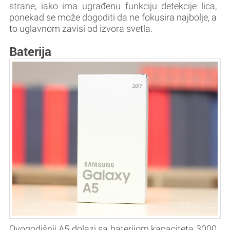
strane, iako ima ugrađenu funkciju detekcije lica,
ponekad se može dogoditi da ne fokusira najbolje, a
to uglavnom zavisi od izvora svetla.
Baterija
Ovogodišnji A5 dolazi sa baterijom kapaciteta 3000