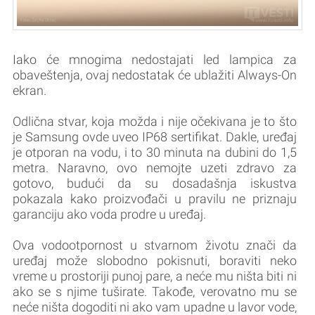
Iako će mnogima nedostajati led lampica za
obaveštenja, ovaj nedostatak će ublažiti Always-On
ekran.
Odlična stvar, koja možda i nije očekivana je to što
je Samsung ovde uveo IP68 sertifikat. Dakle, uređaj
je otporan na vodu, i to 30 minuta na dubini do 1,5
metra. Naravno, ovo nemojte uzeti zdravo za
gotovo, budući da su dosadašnja iskustva
pokazala kako proizvođači u pravilu ne priznaju
garanciju ako voda prodre u uređaj.
Ova vodootpornost u stvarnom životu znači da
uređaj može slobodno pokisnuti, boraviti neko
vreme u prostoriji punoj pare, a neće mu ništa biti ni
ako se s njime tuširate. Takođe, verovatno mu se
neće ništa dogoditi ni ako vam upadne u lavor vode,