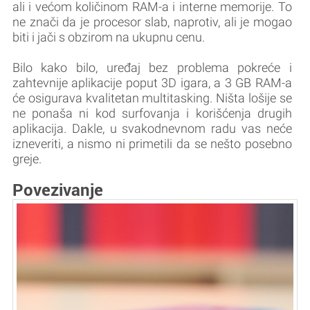
ali i većom količinom RAM-a i interne memorije. To
ne znači da je procesor slab, naprotiv, ali je mogao
biti i jači s obzirom na ukupnu cenu.
Bilo kako bilo, uređaj bez problema pokreće i
zahtevnije aplikacije poput 3D igara, a 3 GB RAM-a
će osigurava kvalitetan multitasking. Ništa lošije se
ne ponaša ni kod surfovanja i korišćenja drugih
aplikacija. Dakle, u svakodnevnom radu vas neće
izneveriti, a nismo ni primetili da se nešto posebno
greje.
Povezivanje