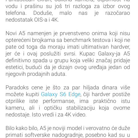
vodu i prašinu su još tri razloga za izbor ovog
telefona. Doduše, malo nas je razočarao
nedostatak OIS-a i 4K.
Novi A5 namenjen je prvenstveno onima koji nisu
opterećeni brojkama sa benchmark testova i koji ne
pate od toga da moraju imati ultimativan hardver,
jer će i ovaj poslužiti svrsi. Kupac Galaxy-ja A5
definitivno spada u grupu koja veliki značaj pridaje
estetici, budući da je dizajn ovog uređaja jedan od
njegovih prodajnih aduta.
Paradoks cene je što za par hiljada dinara više
možete kupiti
Galaxy S6 Edge
, čiji hardver postiže
otprilike iste performanse, ima praktično istu
kameru, ali i optičku stabilizaciju koja ovome
nedostaje. Isto vredi i za 4K video.
Bilo kako bilo, A5 je noviji model i verovatno će duže
primati softverske nadogradnje, posebno kad su u