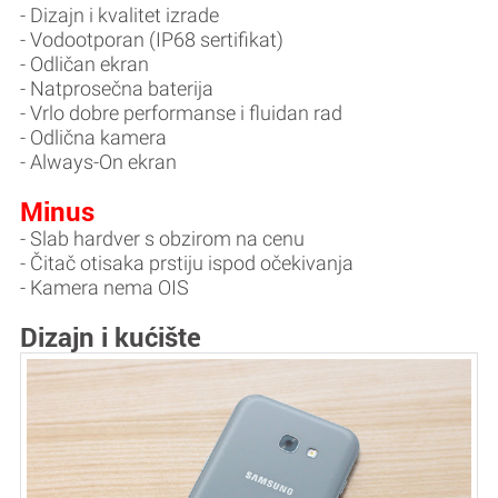
- Dizajn i kvalitet izrade
- Vodootporan (IP68 sertifikat)
- Odličan ekran
- Natprosečna baterija
- Vrlo dobre performanse i fluidan rad
- Odlična kamera
- Always-On ekran
Minus
- Slab hardver s obzirom na cenu
- Čitač otisaka prstiju ispod očekivanja
- Kamera nema OIS
Dizajn i kućište