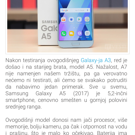
Nakon testiranja ovogodišnjeg
Galaxy-ja A3
, red je
došao i na starijeg brata, model A5. Nažalost, A7
nije namenjen našem tržištu, pa ga verovatno
nećemo ni testirati, ali ćemo se svakako potruditi
da nabavimo jedan primerak. Sve u svemu,
Samsung Galaxy A5 (2017) je 5,2-inčni
smartphone, cenovno smešten u gornjoj polovini
srednjeg ranga.
Ovogodišnji model donosi nam jači procesor, više
memorije, bolju kameru, pa čak i otpornost na vodu
i prašinu, što je malo ko očekivao. Baterija ima