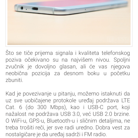
Što se tiče prijema signala i kvaliteta telefonskog
poziva očekivano su na najvišem nivou. Spoljni
zvučnik je dovoljno glasan, ali će vas njegova
neobična pozicija za desnom boku u početku
zbuniti.
Kad je povezivanje u pitanju, možemo istaknuti da
uz sve uobičajene protokole uređaj podržava LTE
Cat. 6 (do 300 Mbps), kao i USB-C port, koji
nažalost ne podržava USB 3.0, već USB 2.0 brzine.
O WiFi-u, GPS-u, Bluetooth-u i sličnim detaljima, ne
treba trošiti reči, jer sve radi uredno. Dobra vest za
nostalgičare je da uređaj sadrži i FM radio.