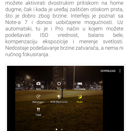
možete aktivirati dvostrukim pritiskom na home
dugme, čak i kada je uređaj zaštićen otiskom prsta,
što je dobro zbog brzine. Interfejs je poznat sa
Note-a 7 i donosi uobičajene mogućnosti. Uz
automatski, tu je i Pro način u kojem možete
podešavati ISO vrednost, balans bele,
kompenzaciju ekspozicije i merenje svetlosti.
Nedostaje podešavanje brzine zatvarača, a nema ni
ručnog fokusiranja.