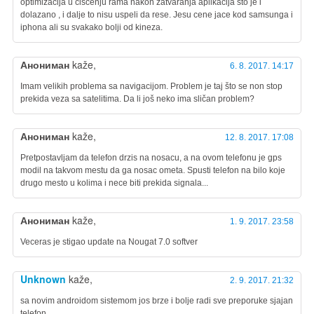
optimizacija u ciscenju rama nakon zatvaranja aplikacija sto je i
dolazano , i dalje to nisu uspeli da rese. Jesu cene jace kod samsunga i
iphona ali su svakako bolji od kineza.
Анониман
kaže,
6. 8. 2017. 14:17
Imam velikih problema sa navigacijom. Problem je taj što se non stop
prekida veza sa satelitima. Da li još neko ima sličan problem?
Анониман
kaže,
12. 8. 2017. 17:08
Pretpostavljam da telefon drzis na nosacu, a na ovom telefonu je gps
modil na takvom mestu da ga nosac ometa. Spusti telefon na bilo koje
drugo mesto u kolima i nece biti prekida signala...
Анониман
kaže,
1. 9. 2017. 23:58
Veceras je stigao update na Nougat 7.0 softver
Unknown
kaže,
2. 9. 2017. 21:32
sa novim androidom sistemom jos brze i bolje radi sve preporuke sjajan
telefon