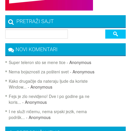
PRETRAŽI SAJT
NOVI KOMENTARI
Super teleron sto se mene tice
- Anonymous
Nema bojaznosti za pošteni svet
- Anonymous
Kako drugačije da nateraju ljude da koriste
Window...
- Anonymous
Fejs je zlo nevidjeno! Dve i po godine ga ne
koris...
- Anonymous
I ne služi ničemu, nema srpski jezik, nema
podršk...
- Anonymous