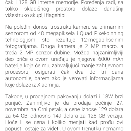
čak i 128 GB interne memorije. Poređenja radi, sa
toliko skladišnog prostora dolaze današnji
višestruko skuplji flagshipi.
Na poleđini donosi trostruku kameru sa primarnim
senzorom od 48 megapiksela i Quad Pixel-binning
tehnologijom, što rezultuje 12-megapikselnim
fotografijama. Druga kamera je 2 MP macro, a
treća 2 MP senzor dubine. Možda najzanimljiviji
deo priče o ovom uređaju je njegova 6000 mAh
baterija koja će mu, zahvaljujući manje zahtjevnom
procesoru, osigurati čak dva do tri dana
autonomije, barem ako je verovati informacijama
koje dolaze iz Xiaomi-ja.
Takođe, u prodajnom pakovanju dolazi i 18W brzi
punjač. Zanimljivo je da prodaja počinje 27.
novembra na Crni petak, a cene iznose 129 dolara
za 64 GB, odnosno 149 dolara za 128 GB verziju.
Hoće li se cena i koliko menjati kad prođu ovi
popusti, ostaje za videti. U ovom trenutku nemamo