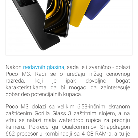
Nakon
nedavnih glasina
, sada je i zvanično - dolazi
Poco M3. Radi se o uređaju nižeg cenovnog
razreda, koji je ipak dovoljno bogat
karakteristikama da bi mogao da zainteresuje
dobar deo potencijalnih kupaca.
Poco M3 dolazi sa velikim 6,53-inčnim ekranom
zaštićenim Gorilla Glass 3 zaštitnim slojem, a na
vrhu se nalazi mala waterdrop rupica za prednju
kameru. Pokreće ga Qualcomm-ov Snapdragon
662 procesor u kombinaciji sa 4 GB RAM-a, a tu je