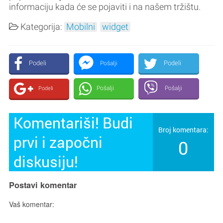
informaciju kada će se pojaviti i na našem tržištu.
Kategorija:
Mobilni
widget
Podeli
Podeli
Pošalji
Pošalji
Pošalji
Podeli
Komentariši! Budi
Broj komentara:
prvi i započni
0
diskusiju!
Postavi komentar
Vaš komentar: