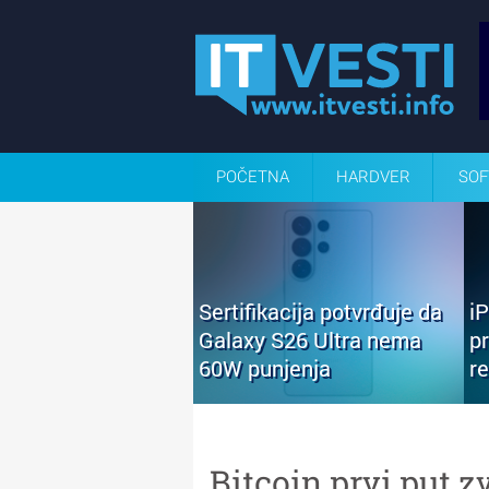
POČETNA
HARDVER
SOF
Sertifikacija potvrđuje da
i
Galaxy S26 Ultra nema
p
60W punjenja
r
Bitcoin prvi put 