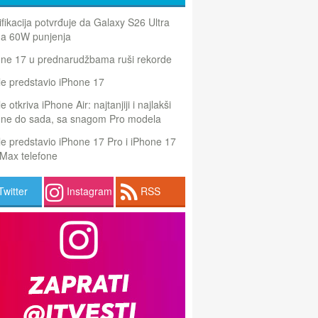
ifikacija potvrđuje da Galaxy S26 Ultra
a 60W punjenja
one 17 u prednarudžbama ruši rekorde
e predstavio iPhone 17
e otkriva iPhone Air: najtanjiji i najlakši
one do sada, sa snagom Pro modela
e predstavio iPhone 17 Pro i iPhone 17
Max telefone
Twitter
Instagram
RSS