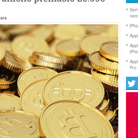
Sert
nem
ara
iPh
Appl
Appl
iPh
Appl
Pro 