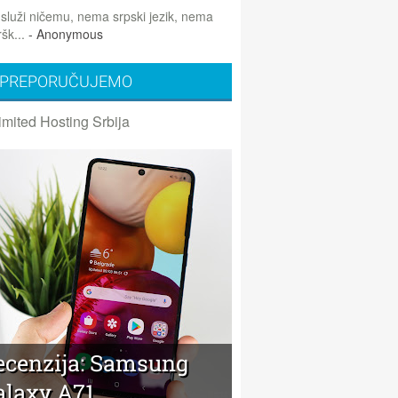
 služi ničemu, nema srpski jezik, nema
šk...
- Anonymous
PREPORUČUJEMO
imited Hosting Srbija
ecenzija: Samsung
alaxy A71