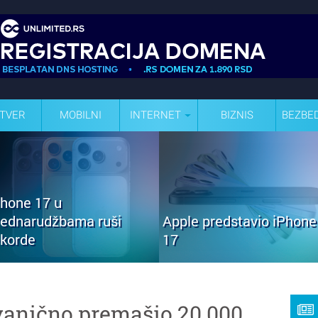
TVER
MOBILNI
INTERNET
BIZNIS
BEZBE
Phone 17 u
rednarudžbama ruši
Apple predstavio iPhone
ekorde
17
zvanično premašio 20.000