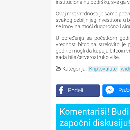
institucionalnu podršku, sve ga v
Ovaj rast vrednosti je samo potvr
svakog ozbiljnijeg investitora u 
se imovina moći dugoročno i sig
U poređenju sa početkom godin
vrednost bitcoina strelovito je
godine mogli da kupuju bitcoin vr
sada bile četverostruko više.
Kategorija:
Kriptovalute
wid
Podeli
Poša
Komentariši! Budi 
započni diskusiju