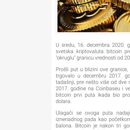
U sredu, 16. decembra 2020. g
svetska kriptovaluta bitcoin pr
"okruglu" granicu vrednosti od 2
Prošli put u blizini ove granic
trgovalo u decembru 2017. god
tadašnji, pre nešto više od dve 
2017. godine na Coinbaseu i ve
bitcoin prvi puta ikada bio 
dolara.
Ulagači se ovoga puta nadaju
iznenadnog pada kao početkom
balona. Bitcoin je nakon tri god