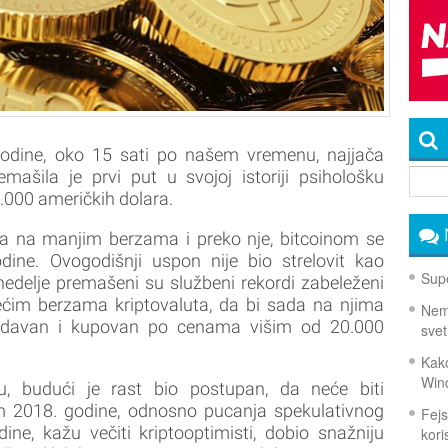
odine, oko 15 sati po našem vremenu, najjača
emašila je prvi put u svojoj istoriji psihološku
0.000 američkih dolara.
e, a na manjim berzama i preko nje, bitcoinom se
ine. Ovogodišnji uspon nije bio strelovit kao
Supe
nedelje premašeni su službeni rekordi zabeleženi
ćim berzama kriptovaluta, da bi sada na njima
Nema
prodavan i kupovan po cenama višim od 20.000
svet
Kako
Win
, budući je rast bio postupan, da neće biti
 2018. godine, odnosno pucanja spekulativnog
Fejs
ine, kažu večiti kriptooptimisti, dobio snažniju
koris