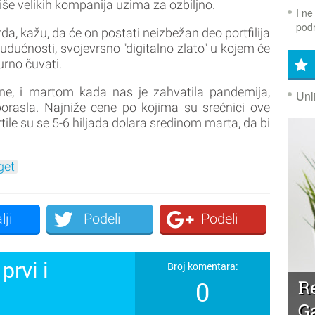
iše velikih kompanija uzima za ozbiljno.
I ne
podr
da, kažu, da će on postati neizbežan deo portfilija
budućnosti, svojevrsno "digitalno zlato" u kojem će
urno čuvati.
e, i martom kada nas je zahvatila pandemija,
Unl
 porasla. Najniže cene po kojima su srećnici ove
tile su se 5-6 hiljada dolara sredinom marta, da bi
get
lji
Podeli
Podeli
prvi i
Broj komentara:
0
R
!
G