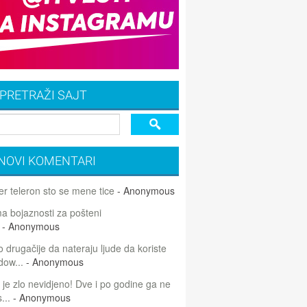
PRETRAŽI SAJT
NOVI KOMENTARI
r teleron sto se mene tice
- Anonymous
 bojaznosti za pošteni
- Anonymous
 drugačije da nateraju ljude da koriste
dow...
- Anonymous
 je zlo nevidjeno! Dve i po godine ga ne
...
- Anonymous