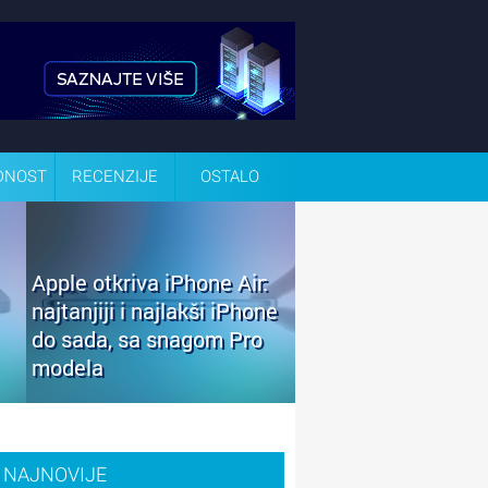
DNOST
RECENZIJE
OSTALO
Apple otkriva iPhone Air:
najtanjiji i najlakši iPhone
do sada, sa snagom Pro
modela
NAJNOVIJE