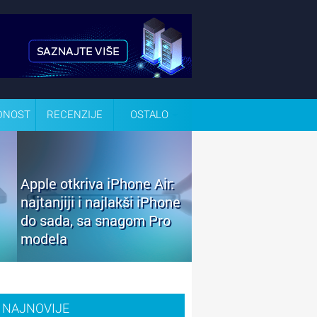
DNOST
RECENZIJE
OSTALO
Apple otkriva iPhone Air:
najtanjiji i najlakši iPhone
do sada, sa snagom Pro
modela
NAJNOVIJE