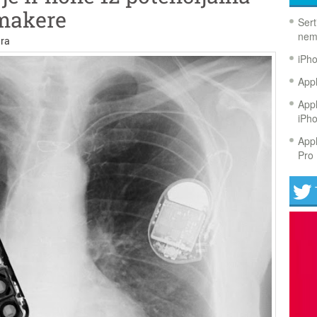
makere
Sert
nem
ra
iPh
Appl
Appl
iPh
Appl
Pro 