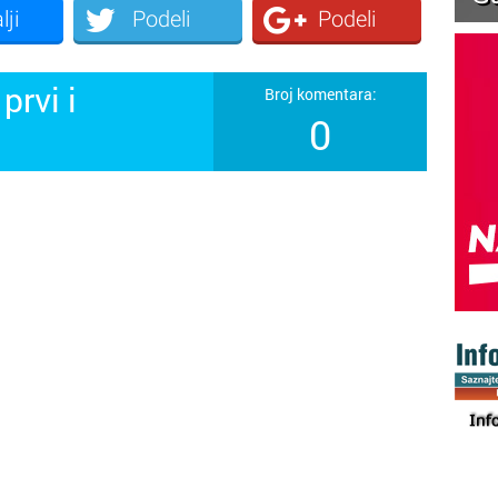
lji
Podeli
Podeli
prvi i
Broj komentara:
0
!