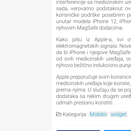
interferencije sa medicinskim ur
sada, verovatno podstaknut ovi
korisničke podrške posebnim p
unutar modela iPhone 12, iPhon
njihovim MagSafe dodacima.
Kako pišu iz Apple-a, svi o
elektromagnetskih signala. Nove 
da bi iPhone i njegove MagSafe
od svih medicinskih uređaja, 
njihovo bežično indukciono punj
Apple preporučuje svim korisnici
medicinskih uređaja koje koriste,
prema njima. U slučaju da se poj
dodataka sa nekim drugim uređa
odmah prestanu koristiti.
Kategorija:
Mobilni
widget