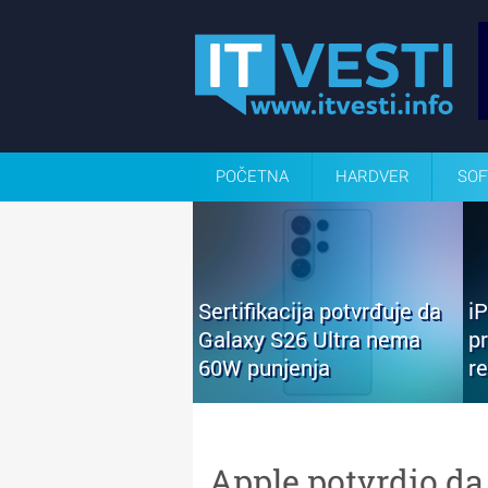
POČETNA
HARDVER
SOF
Sertifikacija potvrđuje da
i
Galaxy S26 Ultra nema
p
60W punjenja
r
Apple potvrdio da 