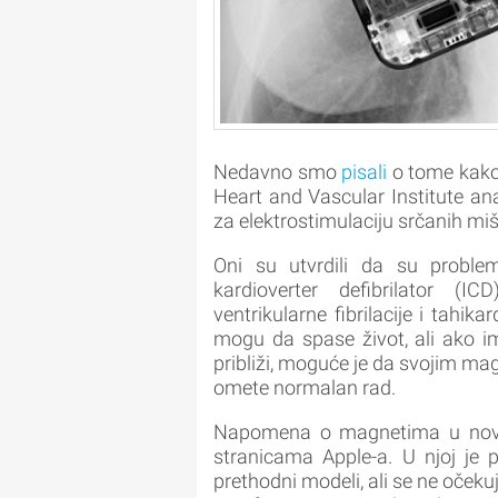
Nedavno smo
pisali
o tome kako 
Heart and Vascular Institute ana
za elektrostimulaciju srčanih m
Oni su utvrdili da su problem
kardioverter defibrilator (I
ventrikularne fibrilacije i tahika
mogu da spase život, ali ako i
približi, moguće je da svojim ma
omete normalan rad.
Napomena o magnetima u novoj l
stranicama Apple-a. U njoj je 
prethodni modeli, ali se ne očeku