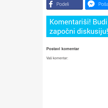
Podeli
Poša
Komentariši! Budi 
započni diskusiju
Postavi komentar
Vaš komentar: