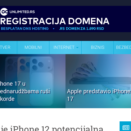
TVER
MOBILNI
INTERNET
BIZNIS
BEZBE
Phone 17 u
rednarudžbama ruši
Apple predstavio iPhone
ekorde
17
je iPhone 12 potencijalna