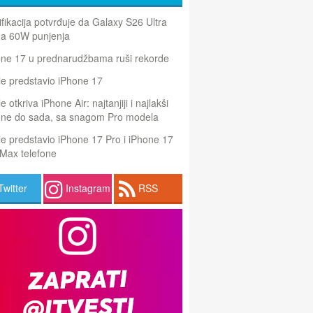
ifikacija potvrđuje da Galaxy S26 Ultra
a 60W punjenja
one 17 u prednarudžbama ruši rekorde
e predstavio iPhone 17
e otkriva iPhone Air: najtanjiji i najlakši
one do sada, sa snagom Pro modela
e predstavio iPhone 17 Pro i iPhone 17
Max telefone
Twitter
Instagram
RSS