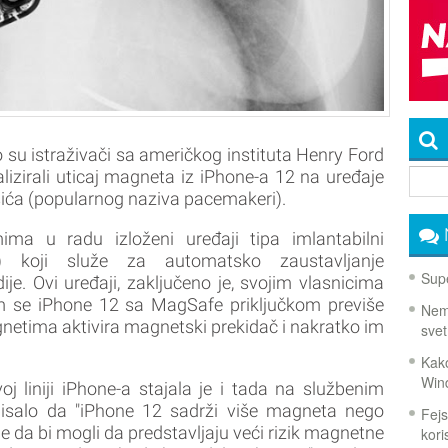
su istraživači sa američkog instituta Henry Ford
lizirali uticaj magneta iz iPhone-a 12 na uređaje
išića (popularnog naziva pacemakeri).
ima u radu izloženi uređaji tipa imlantabilni
CD) koji služe za automatsko zaustavljanje
Supe
rdije. Ovi uređaji, zaključeno je, svojim vlasnicima
m se iPhone 12 sa MagSafe priključkom previše
Nema
gnetima aktivira magnetski prekidač i nakratko im
svet
Kako
Win
iniji iPhone-a stajala je i tada na službenim
pisalo da "iPhone 12 sadrži više magneta nego
Fejs
je da bi mogli da predstavljaju veći rizik magnetne
koris