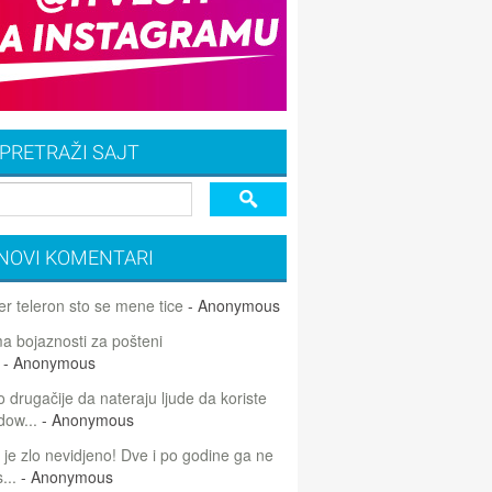
PRETRAŽI SAJT
NOVI KOMENTARI
r teleron sto se mene tice
- Anonymous
 bojaznosti za pošteni
- Anonymous
 drugačije da nateraju ljude da koriste
dow...
- Anonymous
 je zlo nevidjeno! Dve i po godine ga ne
...
- Anonymous