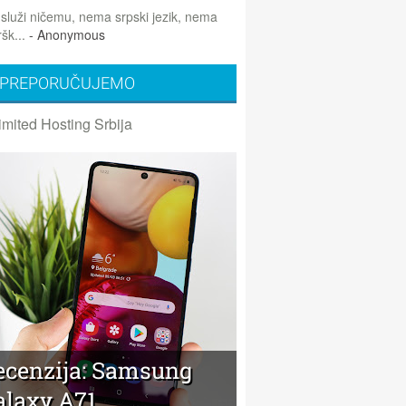
 služi ničemu, nema srpski jezik, nema
šk...
- Anonymous
PREPORUČUJEMO
imited Hosting Srbija
ecenzija: Samsung
alaxy A71