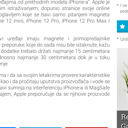
eđajima od prethodnih modela iPhone-a". Apple je
I ne
m istraživanjem, dopunio stranice svoje online
podr
oglavljem koje se bavi samo pitanjem magneta
e 12 mini, iPhone 12 Pro, iPhone 12 Pro Max i
vi uređaji imaju magnete i primopredajnike
Unl
preporuke, koje do sada nisu bile istaknute, kažu
 dodatke trebalo držati najmanje 15 centimetara
odnosno najmanje 30 centimetara dok je u toku
enje.
ma i da sa svojim letakrima provere karakteristike
 kao i da pročitaju uputstva proizvođača i vode se
avi sumnja na interferenciju iPhone-a ili MagSafe
jem, Apple preporučuje da se njihove proizvode
R
G