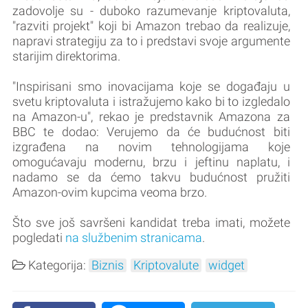
zadovolje su - duboko razumevanje kriptovaluta,
"razviti projekt" koji bi Amazon trebao da realizuje,
napravi strategiju za to i predstavi svoje argumente
starijim direktorima.
"Inspirisani smo inovacijama koje se događaju u
svetu kriptovaluta i istražujemo kako bi to izgledalo
na Amazon-u", rekao je predstavnik Amazona za
BBC te dodao: Verujemo da će budućnost biti
izgrađena na novim tehnologijama koje
omogućavaju modernu, brzu i jeftinu naplatu, i
nadamo se da ćemo takvu budućnost pružiti
Amazon-ovim kupcima veoma brzo.
Što sve još savršeni kandidat treba imati, možete
pogledati
na službenim stranicama
.
Kategorija:
Biznis
Kriptovalute
widget