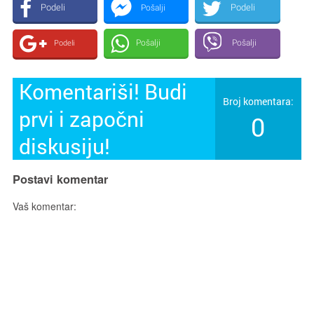
Podeli
Podeli
Pošalji
Pošalji
Pošalji
Podeli
Komentariši! Budi
Broj komentara:
prvi i započni
0
diskusiju!
Postavi komentar
Vaš komentar: