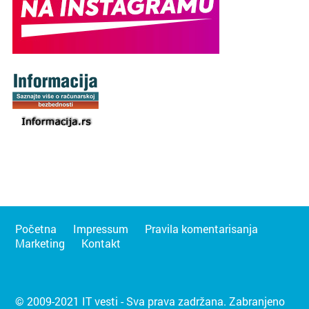
Početna
Impressum
Pravila komentarisanja
Marketing
Kontakt
© 2009-2021 IT vesti - Sva prava zadržana. Zabranjeno