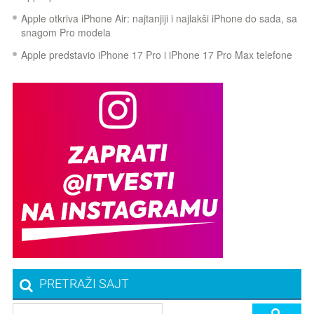
Apple otkriva iPhone Air: najtanjiji i najlakši iPhone do sada, sa
snagom Pro modela
Apple predstavio iPhone 17 Pro i iPhone 17 Pro Max telefone
PRETRAŽI SAJT