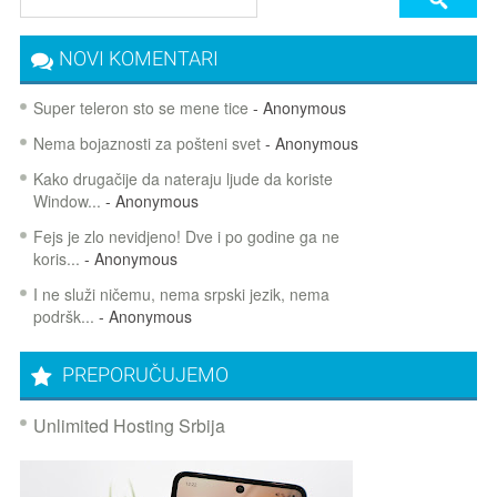
NOVI KOMENTARI
Super teleron sto se mene tice
- Anonymous
Nema bojaznosti za pošteni svet
- Anonymous
Kako drugačije da nateraju ljude da koriste
Window...
- Anonymous
Fejs je zlo nevidjeno! Dve i po godine ga ne
koris...
- Anonymous
I ne služi ničemu, nema srpski jezik, nema
podršk...
- Anonymous
PREPORUČUJEMO
Unlimited Hosting Srbija