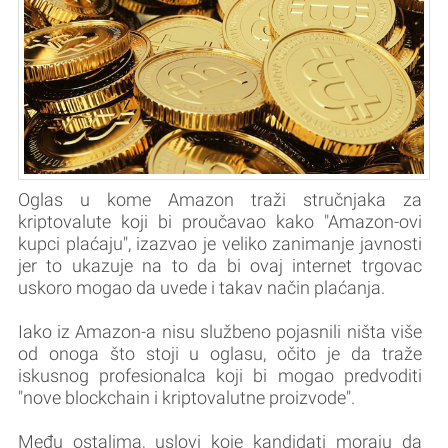
Oglas u kome Amazon traži stručnjaka za
kriptovalute koji bi proučavao kako "Amazon-ovi
kupci plaćaju", izazvao je veliko zanimanje javnosti
jer to ukazuje na to da bi ovaj internet trgovac
uskoro mogao da uvede i takav način plaćanja.
Iako iz Amazon-a nisu službeno pojasnili ništa više
od onoga što stoji u oglasu, očito je da traže
iskusnog profesionalca koji bi mogao predvoditi
"nove blockchain i kriptovalutne proizvode".
Među ostalima, uslovi koje kandidati moraju da