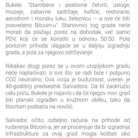
Bukele. "Stambene i poslovne četvrti, usluge,
muzeje, zabavne sadržaje, kafiće, restorane,
aerodrom i morsku luku, železnicu – a sve će biti
posvećeno Bitcoin-u". Stanovnici tog grada neće
morati da plažaju porez na dohodak, već samo
PDV, koji će se koristiti u odnosu 50:50. Pola
poreznih prihoda ulagaće se u daljnju izgradnju
grada, a pola za njegovo održavanje.
Nikakav drugi porez se u ovom utopijskom gradu
neće naplaćivati, a sve što se radi biće i potpuno
CO2 neutralno. Ova vizija je budućnost, uveren je
40-godišnji predsednik Salvadora. Da bi zaokružio
celu priču, Bukele je najavio i da će njegov novi grad
biti planski izgrađen u kružnom obliku, tako da
tlocrtom podseća na novčić.
Salvador, očito, ozbiljno računa na prihode od
rudarenja Bitcoin-a, jer se procenjuje da bi izgradnja
infrastrukture za ovaj grad mogla koštati oko