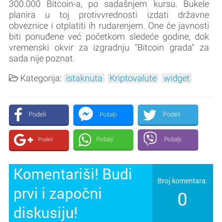
300.000 Bitcoin-a, po sadašnjem kursu. Bukele
planira u toj protivvrednosti izdati državne
obveznice i otplatiti ih rudarenjem. One će javnosti
biti ponuđene već početkom sledeće godine, dok
vremenski okvir za izgradnju "Bitcoin grada" za
sada nije poznat.
Kategorija:
istaknuta
Kriptovalute
widget
Podeli
Podeli
Pošalji
Pošalji
Pošalji
Podeli
Komentariši! Budi
Broj komentara:
prvi i započni
0
diskusiju!