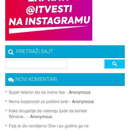
PRETRAŽI SAJT
NOVI KOMENTARI
Super teleron sto se mene tice
- Anonymous
Nema bojaznosti za pošteni svet
- Anonymous
Kako drugačije da nateraju ljude da koriste
Window...
- Anonymous
Fejs je zlo nevidjeno! Dve i po godine ga ne