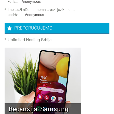
koris...
- Anonymous
I ne služi ničemu, nema srpski jezik, nema
podršk...
- Anonymous
PREPORUČUJEMO
Unlimited Hosting Srbija
Recenzija: Samsung