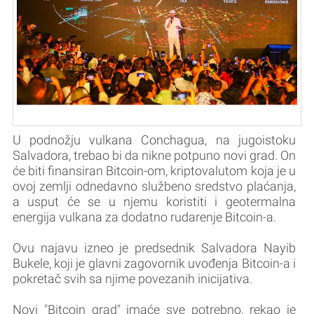
U podnožju vulkana Conchagua, na jugoistoku
Salvadora, trebao bi da nikne potpuno novi grad. On
će biti finansiran Bitcoin-om, kriptovalutom koja je u
ovoj zemlji odnedavno službeno sredstvo plaćanja,
a usput će se u njemu koristiti i geotermalna
energija vulkana za dodatno rudarenje Bitcoin-a.
Ovu najavu izneo je predsednik Salvadora Nayib
Bukele, koji je glavni zagovornik uvođenja Bitcoin-a i
pokretač svih sa njime povezanih inicijativa.
Novi "Bitcoin grad" imaće sve potrebno, rekao je