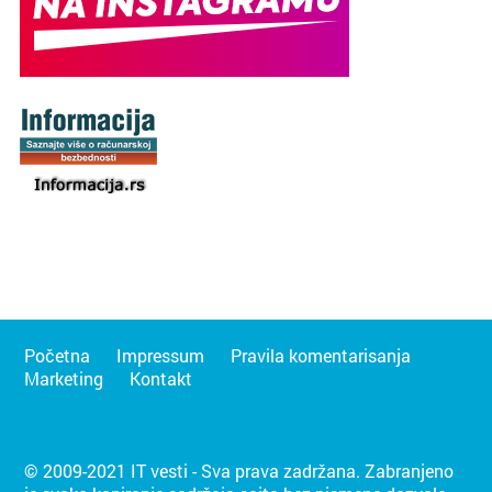
Početna
Impressum
Pravila komentarisanja
Marketing
Kontakt
© 2009-2021 IT vesti - Sva prava zadržana. Zabranjeno